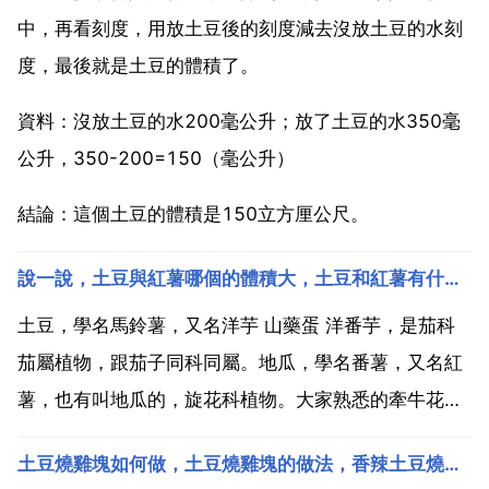
中，再看刻度，用放土豆後的刻度減去沒放土豆的水刻
度，最後就是土豆的體積了。
資料：沒放土豆的水200毫公升；放了土豆的水350毫
公升，350-200=150（毫公升）
結論：這個土豆的體積是150立方厘公尺。
說一說，土豆與紅薯哪個的體積大，土豆和紅薯有什麼區別
土豆，學名馬鈴薯，又名洋芋 山藥蛋 洋番芋，是茄科
茄屬植物，跟茄子同科同屬。地瓜，學名番薯，又名紅
薯，也有叫地瓜的，旋花科植物。大家熟悉的牽牛花就
是旋花科植物。拓展資料 一 土豆和紅薯的門戶不同 1
土豆燒雞塊如何做，土豆燒雞塊的做法，香辣土豆燒雞塊怎麼做好
土豆 對土豆的種植始於在1萬年前的南美洲，之後廣佈