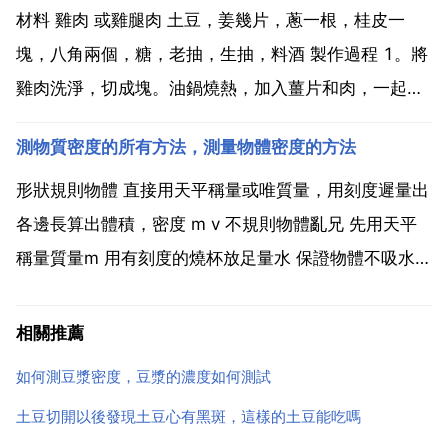
歐 亞 非洲大陸，在全球範圍內土豆是僅次於大米 小...
材料 雞肉 或雞腿肉 土豆，姜幾片，蔥一根，桂皮一
塊，八角兩個，糖，老抽，生抽，料酒 製作過程 1。將
雞肉洗淨，切成塊。油鍋燒熱，加入薑片和肉，一起爆
至肉皮出現金黃。2。加少許料酒，老抽上色，和一些
測物質密度的所有方法，測量物體密度的方法
糖，然後燒一分中。3。加水 或高湯 蓋過肉，加生抽，
蔥，桂皮和八角，一起燒開，然紅將火關小蓋蓋子燒。
形狀規則物體 直接用天平稱量或唯質量，用刻度遲量出
4...
各邊長算出體積，密度 m v 不規則物體亂兄 先用天平
稱量質量m 用有刻度的燒杯放足量水 保證物體不吸水
記好刻度，然後譁團襲放入物體，測出水上公升的體積
v 即是物體的體積v 再利用密度 m v 測量物質的密度由
相關推薦
原理 m v得出，所以測量密度態公升其實是...
如何測豆漿密度，豆漿的濃度如何測試
土豆切開以後發現土豆心有黑斑，這樣的土豆能吃嗎