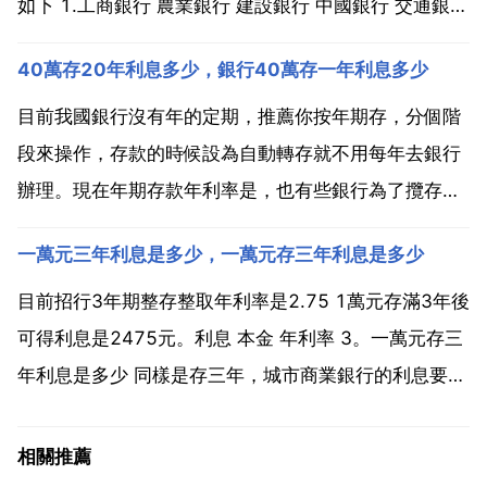
如下 1.工商銀行 農業銀行 建設銀行 中國銀行 交通銀
行，招商銀行 2.75 2.浦發銀行 2.8 3.郵政儲蓄銀行 3
40萬存20年利息多少，銀行40萬存一年利息多少
定期存款亦稱 定期存單 銀行與存款人雙方在存款時事
先約定期限 利率，到期後支...
目前我國銀行沒有年的定期，推薦你按年期存，分個階
段來操作，存款的時候設為自動轉存就不用每年去銀行
辦理。現在年期存款年利率是，也有些銀行為了攬存任
務，會多上浮 如果你運氣好碰到這樣的銀行，那年利率
一萬元三年利息是多少，一萬元存三年利息是多少
就是。第一階段 按國家制定缺耐的利率算 元 第二階段
如果年清納後銀行利率沒變，上階段的本金和利息自動
目前招行3年期整存整取年利率是2.75 1萬元存滿3年後
轉存...
可得利息是2475元。利息 本金 年利率 3。一萬元存三
年利息是多少 同樣是存三年，城市商業銀行的利息要比
四大國有銀行的利息高得多，你可以去你所在地的多家
銀行走走看看，貨比三家，選擇利息高的銀行存啊。請
相關推薦
你給我一個好評吧。也就是採納哦。如果是存郵...