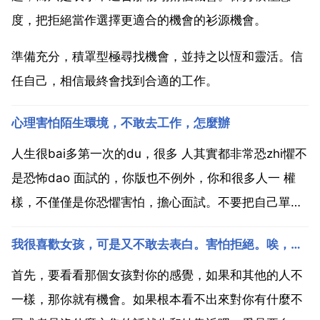
度，把拒絕當作選擇更適合的機會的衫源機會。
準備充分，積罩型極尋找機會，並持之以恆和靈活。信
任自己，相信最終會找到合適的工作。
心理害怕陌生環境，不敢去工作，怎麼辦
人生很bai多第一次的du，很多 人其實都非常恐zhi懼不
是恐怖dao 面試的，你版也不例外，你和很多人一 權
樣，不僅僅是你恐懼害怕，擔心面試。不要把自己單獨
出來。你可以去面試，只要你面帶微笑，就會緩解你的
我很喜歡女孩，可是又不敢去表白。害怕拒絕。唉，該怎麼辦啊。求解
緊張情緒，減輕你的恐懼心理的。放心，一路微笑著，
你會坦然去回答問題，得到認可的。你選擇人事局人...
首先，要看看那個女孩對你的感覺，如果和其他的人不
一樣，那你就有機會。如果根本看不出來對你有什麼不