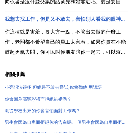
同或者是沒什麼交集的話就先和她靠近吧。愛是要自己
爭取的，不要到最後來後悔！你喜歡她嗎？喜歡就去表
我想去找工作，但是又不敢去，害怕別人看我的眼神，之前去找了工作，而且才去什麼都不懂，也不知道要
白啊，怕長相？學歷？別怕愛一個人是美好的，男人臉
皮厚點沒關係，女追男隔層紗，男追女隔個什麼來著？
你這種就是害羞，要大方一點，不管出去做的什麼工
二樓接上 暗...
作，老闆都不希望自己的員工太害羞，如果你實在不能
鼓起勇氣去問，你可以叫你朋友陪你一起去，可以幫你
打氣，這樣你也會有底氣去問。每個人都會有第一次
的，其實人家沒有看你像怪物一樣，只是有點好奇而
相關推薦
已，你不要這麼想，你對人家保持友好，人家也會對你
小亮想法很多,但總是不敢去嘗試,你會勸他 用諺語
保持友好的，這都是...
你會因為高額彩禮而拒絕結婚嗎？
剛從學校出來的你會害怕面對工作嗎？
男生會因為自卑而拒絕你的告白嗎,一個男生會因為自卑而拒絕你的告白嗎？