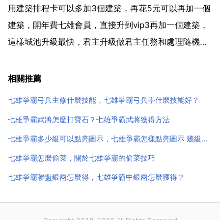
試試慢慢換個高敏的弓上去 當然會...
用建築排程卡可以多加3個建築，再花5元可以再加一個
建築，開年費七雄會員，直接升到vip3再加一個建築，
這樣城池升級最快，君主升級做君主任務和處理隨機小
人事件就可以了，每天合璧可以加君主經驗和武將經
驗，武將天天修煉，打重樓。君主升級最快的是做君主
相關推薦
任務。武將升級快用高階修煉。你好，君主靠君主任務
七雄爭霸弓兵主修什麼技能，七雄爭霸弓兵學什麼技能好？
來提升，...
七雄爭霸武將怎麼打寶石？七雄爭霸武將獲得方法
七雄爭霸多少級可以點亮圖示，七雄爭霸怎樣點亮圖示 幾級才可以點亮
七雄爭霸怎麼偷菜，關於七雄爭霸的偷菜技巧
七雄爭霸聯盟銀兩怎麼得，七雄爭霸中銀兩怎麼獲得？