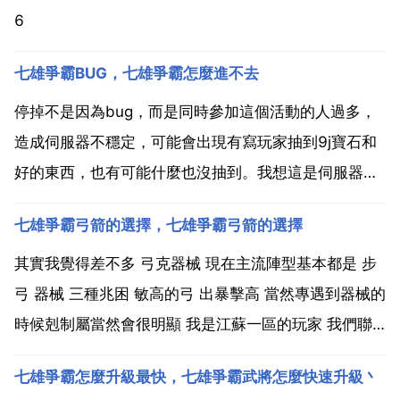
6
七雄爭霸BUG，七雄爭霸怎麼進不去
停掉不是因為bug，而是同時參加這個活動的人過多，
造成伺服器不穩定，可能會出現有寫玩家抽到9j寶石和
好的東西，也有可能什麼也沒抽到。我想這是伺服器過
壓造成的，我就抽到3個高遷和4個排程卡。希望。上面
七雄爭霸弓箭的選擇，七雄爭霸弓箭的選擇
那位不知道 那時候人過多伺服器不穩定，只要抽了的人
不管抽到沒抽到只要在世界頻道喊，就會送你的。我聯
其實我覺得差不多 弓克器械 現在主流陣型基本都是 步
盟有...
弓 器械 三種兆困 敏高的弓 出暴擊高 當然專遇到器械的
時候剋制屬當然會很明顯 我是江蘇一區的玩家 我們聯
盟的一個玩家 戰比對消猜禪方高1000左右拿塵 但是就
七雄爭霸怎麼升級最快，七雄爭霸武將怎麼快速升級丶
敗在 敏低的弓上 所以 我覺得你要是職業玩家的話 不如