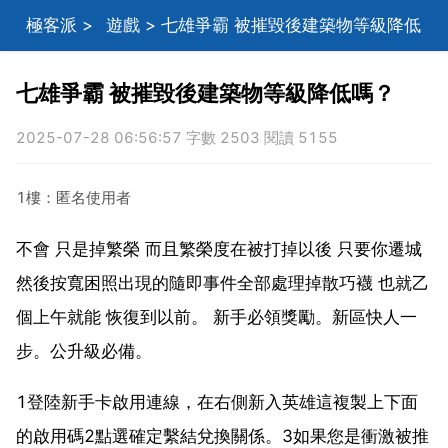
極客派
>
遊戲
> 七雄爭霸 被摧毀後建築物等級降低
嗎？
七雄爭霸 被摧毀後建築物等級降低嗎？
2025-07-28 06:56:57 字數 2503 閱讀 5155
1樓：匿名使用者
不會 只是掉繁榮 而且繁榮度在被打掉以後 只要你遷城
然後按寬困照出現的隨即事件全部處理掉散巧襪 也就乙
個上午就能 恢復到以前。 新手必領獎勵。新區快人一
步。公升級必備。
1登陸新手卡啟用連線，在右側新入英雄這複製上下面
的啟用碼2點選確定繫結兌換關係。3如果您是衝激被推