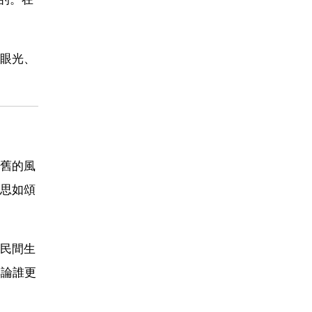
眼光、
舊的風
思如頌
民間生
無論誰更