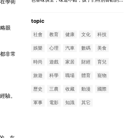
在學術
topic
戰略眼
社會
教育
健康
文化
科技
娛樂
心理
汽車
數碼
美食
都非常
時尚
遊戲
家居
財經
育兒
旅遊
科學
職場
體育
寵物
歷史
三農
收藏
動漫
國際
經驗。
軍事
電影
知識
其它
的。在