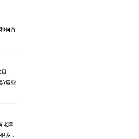
和何黃
節目
訪這些
有老闆
很多，