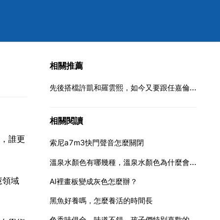
相關推薦
先後搭檔許凱和羅雲熙，如今又要跟任嘉倫組CP，白鹿到底有多火呢？
相關閱讀
，誰更
索尼a7m3快門聲音怎麼關閉
溫泉水顏色有哪幾種，溫泉水顏色為什麼會不同？
慧領域
AI裡畫板變成灰色怎麼辦？
黑魚好養嗎，怎麼養活的時間長
色香味俱全，味道不錯，孩子們特別喜歡的家常菜有哪些？