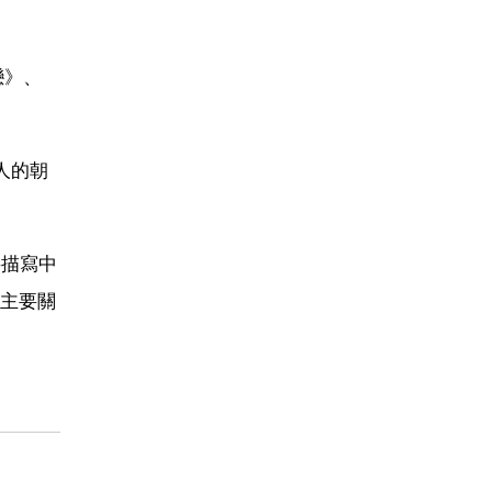
戀》、
人的朝
要描寫中
主要關