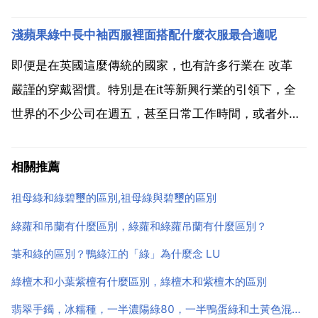
娘頭上戴的青柏。這是象徵青春，象徵夫妻愛情如這青
淺蘋果綠中長中袖西服裡面搭配什麼衣服最合適呢
柏長青 我們家那邊說紅官綠娘子，結婚當晚的被子男的
用紅色的，女的用綠色的。穿紅不受窮，穿綠不受欺！
即便是在英國這麼傳統的國家，也有許多行業在 改革
呵呵 十...
嚴謹的穿戴習慣。特別是在it等新興行業的引領下，全
世界的不少公司在週五，甚至日常工作時間，或者外出
公幹的路途中，都在推行 半正式 著裝。所謂 半正式 著
裝，通常是指單件西式上衣或夾克配 半正式 襯衣，布
相關推薦
系領帶 褲子的顏色合面料都不必與外套一致，甚至可...
祖母綠和綠碧璽的區別,祖母綠與碧璽的區別
綠蘿和吊蘭有什麼區別，綠蘿和綠蘿吊蘭有什麼區別？
菉和綠的區別？鴨綠江的「綠」為什麼念 LU
綠檀木和小葉紫檀有什麼區別，綠檀木和紫檀木的區別
翡翠手鐲，冰糯種，一半濃陽綠80，一半鴨蛋綠和土黃色混合，綠色部分很好，另一半底子有鹽粒狀晶體