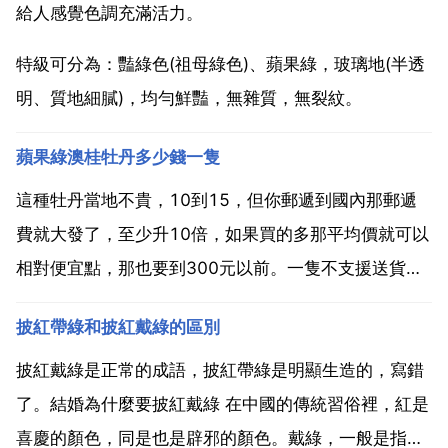
給人感覺色調充滿活力。
特級可分為：豔綠色(祖母綠色)、蘋果綠，玻璃地(半透
明、質地細膩)，均勻鮮豔，無雜質，無裂紋。
蘋果綠澳桂牡丹多少錢一隻
這種牡丹當地不貴，10到15，但你郵遞到國內那郵遞
費就大發了，至少升10倍，如果買的多那平均價就可以
相對便宜點，那也要到300元以前。一隻不支援送貨
的，植物郵遞有風險，何況是國外，這種牡丹當地不
披紅帶綠和披紅戴綠的區別
貴，10到15，但你郵遞到國內那郵遞費就大發了，至
少升10倍，如果買的多那平均價的，植物郵遞有風險，
披紅戴綠是正常的成語，披紅帶綠是明顯生造的，寫錯
何況是...
了。結婚為什麼要披紅戴綠 在中國的傳統習俗裡，紅是
喜慶的顏色，同是也是辟邪的顏色。戴綠，一般是指新