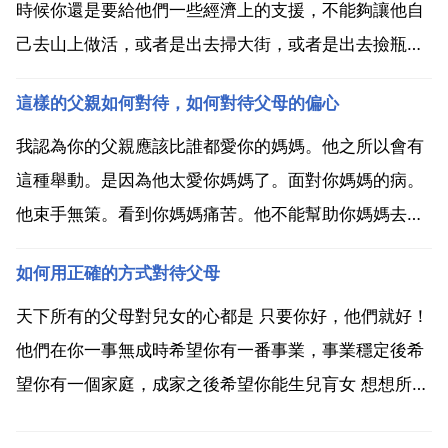
時候你還是要給他們一些經濟上的支援，不能夠讓他自
己去山上做活，或者是出去掃大街，或者是出去撿瓶子
那些那樣對他們的身體傷害很大，而且他們在活動之後
這樣的父親如何對待，如何對待父母的偏心
回去身體是非常疼的。如果在逢年過節的時候，還是應
該盡力回去陪伴著自己的父母，因為在老了之後，他們
我認為你的父親應該比誰都愛你的媽媽。他之所以會有
會感覺到極度...
這種舉動。是因為他太愛你媽媽了。面對你媽媽的病。
他束手無策。看到你媽媽痛苦。他不能幫助你媽媽去
痛。所以他只有選擇逃避。面對家庭和社會以及你媽媽
如何用正確的方式對待父母
的病情的多重壓力下。以及子女的不理解。我想你的爸
爸很可能已經有了一定程度的精神性障礙。作為子女應
天下所有的父母對兒女的心都是 只要你好，他們就好！
該充分體諒父母...
他們在你一事無成時希望你有一番事業，事業穩定後希
望你有一個家庭，成家之後希望你能生兒肓女 想想所有
的事他們都是為我們好。因此我們只要學會忍耐，寬