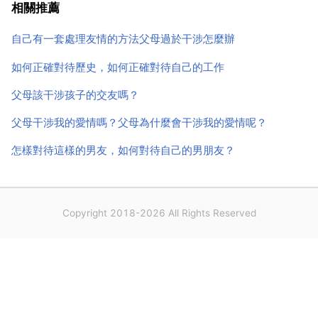
容，就像父母小時候對我們一樣，我們經常犯錯誤，是
相關推薦
他們的愛讓我們一天天的成長。這樣想也許你的內心就
自己有一套處理友情的方法父母過於干涉怎麼辦
能恍然大悟...
如何正確對待歷史，如何正確對待自己的工作
父母該干涉孩子的交友嗎？
父母干涉我的愛情嗎？父母為什麼會干涉我的愛情呢？
怎樣對待這樣的男友，如何對待自己的男朋友？
Copyright 2018-2026 All Rights Reserved