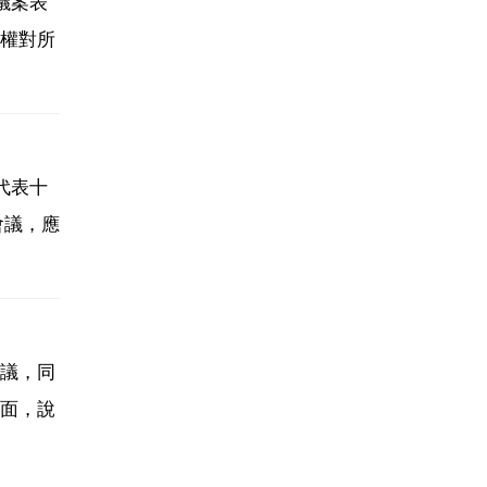
議案表
權對所
代表十
會議，應
議，同
面，說