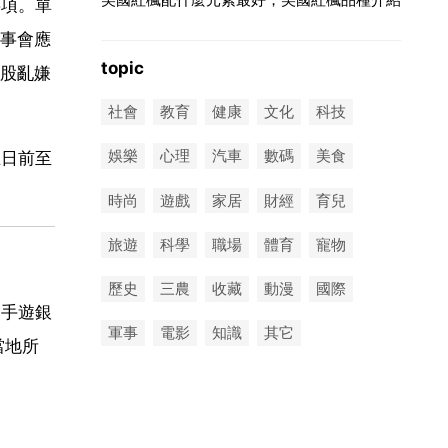
事項。單
事會應
topic
股亂嫌
社會
教育
健康
文化
科技
娛樂
心理
汽車
數碼
美食
五日前至
時尚
遊戲
家居
財經
育兒
旅遊
科學
職場
體育
寵物
歷史
三農
收藏
動漫
國際
，手遊銀
軍事
電影
知識
其它
當地所