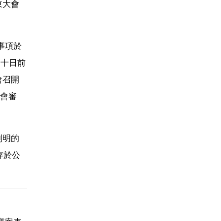
東大會
事項於
三十日前
會召開
會審
列明的
存於公