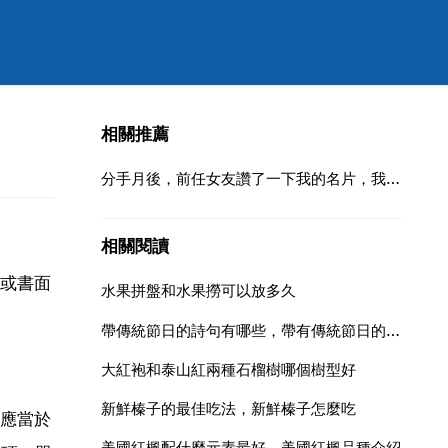
相關推薦
分手月後，前任女友讚了一下我的名片，我臨時會話跟她說。鉤子加緊，不要亂點贊，她會怎麼想
相關閱讀
或書面
水果拼盤和水果撈可以放多久
帶傳統節日的詩句有哪些，帶有傳統節日的詩句
大紅袍和泰山紅兩種石榴樹哪個樹型好
新鮮榛子的最佳吃法，新鮮榛子怎麼吃
應當於
美國紅楓配什麼元素最好，美國紅楓品種介紹