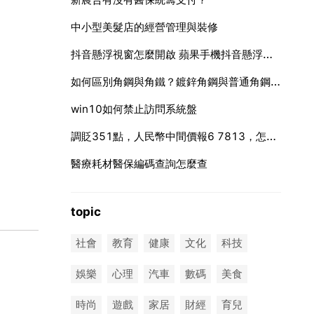
中小型美髮店的經營管理與裝修
抖音懸浮視窗怎麼開啟 蘋果手機抖音懸浮視窗怎麼開啟
如何區別角鋼與角鐵？鍍鋅角鋼與普通角鋼有什麼區別
win10如何禁止訪問系統盤
調貶351點，人民幣中間價報6 7813，怎麼判斷人民幣公升值還是貶值？
醫療耗材醫保編碼查詢怎麼查
topic
社會
教育
健康
文化
科技
娛樂
心理
汽車
數碼
美食
時尚
遊戲
家居
財經
育兒