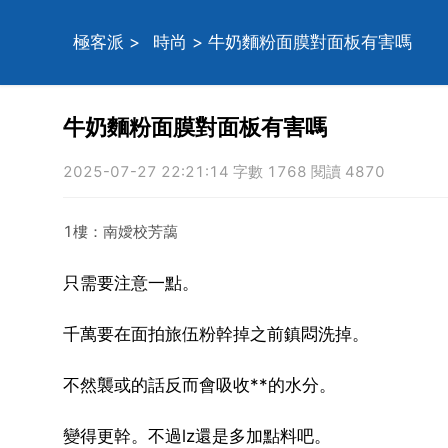
極客派
>
時尚
> 牛奶麵粉面膜對面板有害嗎
牛奶麵粉面膜對面板有害嗎
2025-07-27 22:21:14 字數 1768 閱讀 4870
1樓：南嬡校芳藹
只需要注意一點。
千萬要在面拍旅伍粉幹掉之前鎮悶洗掉。
不然襲或的話反而會吸收**的水分。
變得更幹。不過lz還是多加點料吧。