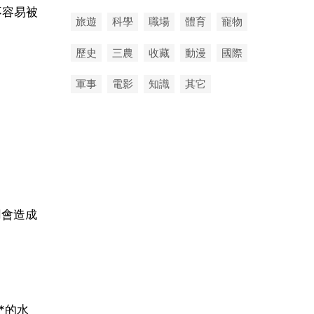
不容易被
旅遊
科學
職場
體育
寵物
歷史
三農
收藏
動漫
國際
軍事
電影
知識
其它
用會造成
*的水