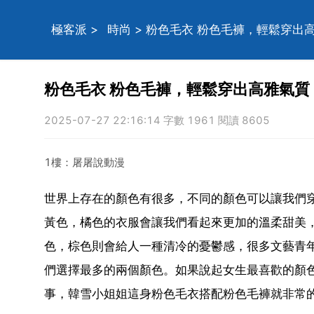
極客派
>
時尚
> 粉色毛衣 粉色毛褲，輕鬆穿出
粉色毛衣 粉色毛褲，輕鬆穿出高雅氣
2025-07-27 22:16:14 字數 1961 閱讀 8605
1樓：屠屠說動漫
世界上存在的顏色有很多，不同的顏色可以讓我們
黃色，橘色的衣服會讓我們看起來更加的溫柔甜美
色，棕色則會給人一種清冷的憂鬱感，很多文藝青
們選擇最多的兩個顏色。如果說起女生最喜歡的顏
事，韓雪小姐姐這身粉色毛衣搭配粉色毛褲就非常