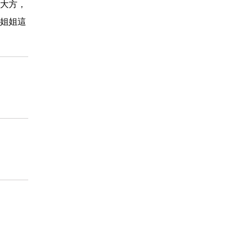
大方，
姐姐這