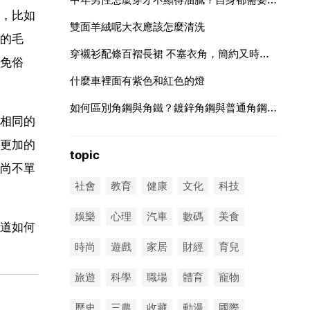
，比如
雙面羊絨呢大衣應該怎麼清洗
的毛
穿襯衫配條百褶長裙 不塞衣角，簡約又時髦，你怎麼看呢？
免俗
什麼車裡面有紫色和紅色的燈
如何區別角鋼與角鐵？鍍鋅角鋼與普通角鋼有什麼區別
相同的
更加的
topic
尚不單
社會
教育
健康
文化
科技
娛樂
心理
汽車
數碼
美食
道如何
時尚
遊戲
家居
財經
育兒
旅遊
科學
職場
體育
寵物
歷史
三農
收藏
動漫
國際