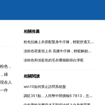
相關推薦
粉色拉鍊上衣搭配緊身牛仔褲，輕鬆舒適又百搭，你要不要來試一試呢？
淡粉色荷葉領上衣 高腰牛仔褲，輕鬆解鎖優雅浪漫的休閒穿搭，你喜歡嗎？
淡粉色和淡藍色的毛衣哪個顯得白淨呢
粉色，
，綠
相關閱讀
現在人
win10如何禁止訪問系統盤
一件
調貶351點，人民幣中間價報6 7813，怎麼判斷人民幣公升值還是貶值？
中年男性怎麼穿才不顯得油膩？自身都需要注意哪些