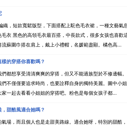
配
花編織，短款寬鬆版型，下面搭配上駝色毛衣裙，一種文藝氣
色毛衣 黑色的高領毛衣最百搭，中長款式，很多女孩也喜歡
流蘇圍巾搭在肩上，戴上小禮帽，名媛範盡顯。橘色高...
這樣的穿搭你喜歡嗎？
我們都想享受清清爽爽的穿搭，但又不能過族型於不修邊幅。
我們不僅僅要追求時尚，也要詮釋自身的獨特美麗。圖中小姐
家一起去看看小姐姐的穿搭吧。粉色是每個女孩子都...
裝，甜酷風適合她嗎？
的氣場，而且個人也是走甜美路線。適合她呀，特別的甜酷，