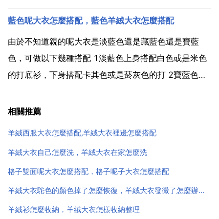
一定要立刻清潔，以免留下痕跡。汙跡在上面停留的時
藍色呢大衣怎麼搭配，藍色羊絨大衣怎麼搭配
間越長，越不容易被洗掉 並且，時間一長汙跡滲入纖維
中，清潔時必然會使勁摩擦，這樣更容易造成衣物受
由於不知道親的呢大衣是淡藍色還是藏藍色還是寶藍
損。對於沾...
色，可做以下幾種搭配 1淡藍色上身搭配白色或是米色
的打底衫，下身搭配卡其色或是菸灰色的打 2寶藍色上
身搭配黑色或是白色的打底衫，下身搭配黑色或是深灰
色的打 3藏藍色上身搭配白色或是米色或是枚紅色或是
相關推薦
軍綠色或是紫色的打底為佳，下身搭配黑色，咖啡色，
羊絨西服大衣怎麼搭配,羊絨大衣裡邊怎麼搭配
牛仔的，...
羊絨大衣自己怎麼洗，羊絨大衣在家怎麼洗
格子雙面呢大衣怎麼搭配，格子呢子大衣怎麼搭配
羊絨大衣駝色的顏色掉了怎麼恢復，羊絨大衣發黴了怎麼辦，羊絨大衣怎麼除黴斑，羊絨大衣
羊絨衫怎麼收納，羊絨大衣怎樣收納整理