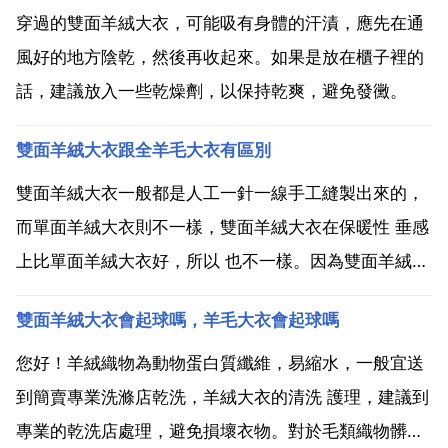
穿過的雙面羊絨大衣，可能吸有身體的汗漬，應先在通
風好的地方陰乾，然後再收起來。如果是放在櫃子裡的
話，建議放入一些乾燥劑，以保持乾爽，避免發黴。
雙面羊絨大衣跟全羊毛大衣有區別
雙面羊絨大衣一般都是人工一針一線手工縫製出來的，
而單面羊絨大衣則不一樣，雙面羊絨大衣在保暖性 垂感
上比單面羊絨大衣好，所以 也不一樣。因為雙面羊絨大
衣的製作成本高，所以一般市面上賣的幾百塊錢的基本
雙面羊絨大衣會起球嗎，羊毛大衣會起球嗎
都不是 親 區別如下哦 雙面羊毛和雙面羊絨的區別其實
也就是羊毛與羊絨的區別。相比之下，羊絨大衣比羊毛
您好！羊絨織物為動物蛋白質纖維，易縮水，一般宜送
大衣...
到簡賣專業洗滌店乾洗，羊絨大衣的清洗 護理，建議到
專業的乾洗店處理，避免損壞衣物。對於毛類織物髒了