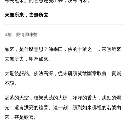
有去無來」的意思是隻出去，沒有回來。
來無所來，去無所去
3樓：愛情調味劑
如來，是什麼意思？佛學曰，佛的十號之一，來無所來
去無所去，即為如來。
大驚後赧然。佛法高深，從未研讀就敢斷章取義，實屬
不該。
湛藍的天空，枝繁葉茂的大樹，嫋嫋的香火，跳動的燭
光，還有洪亮的鐘聲。這一刻，讀到如來佛祖的名號由
來，甚是歡喜。