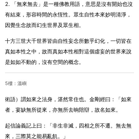
2. 「無來無去」是一種佛教用語，意思是沒有開始也沒
有結束，形容時間的永恆性。眾生自性本來妙明清淨，
因覺生念故而幻生世界及眾生相。
十方三世大千世界皆由自性妄念所數乎幻化，一切皆在
真如本性之中，故而真如本性相對這個虛妄的世界來說
是如如不動的，沒有空間的概念。
5樓：溫嶼
術語）謂如來之法身，湛然常住也。金剛經曰：「如來
者，宴缺無所從來，亦無所去晌陪辯，故名如來。
起信論義記上曰：「非生非滅，四相之所不遷。無去無
來，三際莫之能易亂飢。」