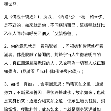
和世尊。
見《佛說十號經》)。所以，《西遊記》上稱「如來佛」
是不對的，如來就是佛，不同稱謂而已，這樣稱就好比
乙個人同時稱呼另乙個人「父親爸爸」。
2、佛的意思就是「圓滿覺者」，即福德和智慧修行圓
滿者。佛是脫離了輪迴的、對於宇宙人生徹底明白的
人，真正圓滿旦襲覺悟的人，又被稱為一切智人或正遍
知覺者。(見請看「百科_佛(佛法與佛學)」)
3、如指「真如」，含兩層意思：憑藉真如之道，通過
努力，不斷累積善因，最後終於成佛，故名如來，也就
是真身如來；通過介紹真如之道，使眾生增長智慧、消
除煩惱、獲取利益，故名如來，也就是應身返遲鍵如