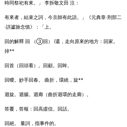
時同祭祀有來。」 李拆敬文田 注：
有來者，結束之詞，今京師有此語。」《元典章·刑部二
·詳讞旅念慎》：「上。
回的解釋 回 （③回） í還，走向原來的地方：回家。
掉**
回首（回頭看）。回顧。回眸。
回曖。妙手回春。 曲折，環繞，旋**
迴旋。迴腸。迴廊（曲折迴環的走廊）。
答覆，答報：回高虛信。回話。
回絕。 量詞，指事件的。