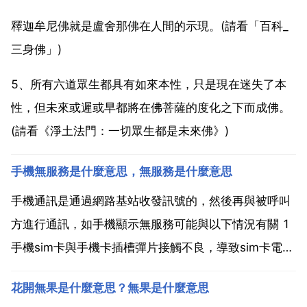
釋迦牟尼佛就是盧舍那佛在人間的示現。(請看「百科_
三身佛」)
5、所有六道眾生都具有如來本性，只是現在迷失了本
性，但未來或遲或早都將在佛菩薩的度化之下而成佛。
(請看《淨土法門：一切眾生都是未來佛》)
手機無服務是什麼意思，無服務是什麼意思
手機通訊是通過網路基站收發訊號的，然後再與被呼叫
方進行通訊，如手機顯示無服務可能與以下情況有關 1
手機sim卡與手機卡插槽彈片接觸不良，導致sim卡電路
無法工作，手機與網路基站無法通訊 此時可以拆下sim
花開無果是什麼意思？無果是什麼意思
卡，用清潔棉布擦拭sim卡金手指後，重新安裝。2 手