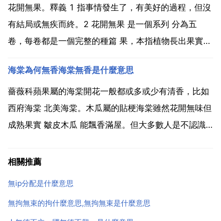
機因安裝用應用軟體與系統不相容，導致系統軟...
花開無果。釋義 1 指事情發生了，有美好的過程，但沒
有結局或無疾而終。2 花開無果 是一個系列 分為五
卷，每卷都是一個完整的種篇 果，本指植物長出果實
開花結果 現常用義為事物發展的後續影響或階段終了時
海棠為何無香海棠無香是什麼意思
的狀態。花開無果這句話的意思是說。雖然開花了，但
是沒有結果。有可能是指兩個人之間雖然戀愛，但是不
薔薇科蘋果屬的海棠開花一般都或多或少有清香，比如
會...
西府海棠 北美海棠。木瓜屬的貼梗海棠雖然花開無味但
成熟果實 皺皮木瓜 能飄香滿屋。但大多數人是不認識
真正的海棠的。他們會把真正的海棠花當成梨花或者櫻
花。而他們以為的 海棠花 其實包括了長壽花 秋海棠 天
相關推薦
竺葵 虎刺梅等多種花色紅豔但不香的草花。秋海棠本
無ip分配是什麼意思
不...
無拘無束的拘什麼意思,無拘無束是什麼意思