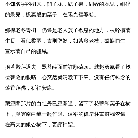
不知名字的樹木，開了花，結了果，細碎的花兒，細碎
的果兒，楓葉般的葉子，在陽光裡婆娑。
那棵老冬青樹，仍舊是老人孩子歇息的地方，枝幹橫著
生長，看似柔弱，實則堅韌，如紫藤老枝，盤旋而生，
宣示著自己的疆域。
挨著殿拜過去，眾菩薩面前許願磕頭。鼓起勇氣看了幾
位菩薩的眼睛，心突然就清澈了下來。沒有任何雜念的
燒香拜佛，祈福安康。
藏經閣那片的白牡丹已經開過，留下了花蒂和葉子在樹
下，與雲南白藥一起作陪。建築的偉岸莊重肅穆依舊，
在高大的銀杏樹下，更顯神聖。