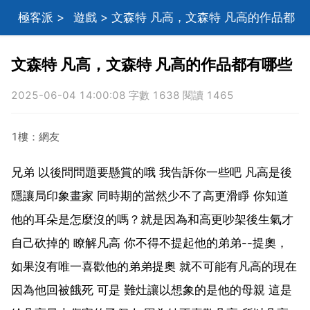
極客派
>
遊戲
> 文森特 凡高，文森特 凡高的作品都
有哪些
文森特 凡高，文森特 凡高的作品都有哪些
2025-06-04 14:00:08 字數 1638 閱讀 1465
1樓：網友
兄弟 以後問問題要懸賞的哦 我告訴你一些吧 凡高是後
隱讓局印象畫家 同時期的當然少不了高更滑睜 你知道
他的耳朵是怎麼沒的嗎？就是因為和高更吵架後生氣才
自己砍掉的 瞭解凡高 你不得不提起他的弟弟--提奧，
如果沒有唯一喜歡他的弟弟提奧 就不可能有凡高的現在
因為他回被餓死 可是 難灶讓以想象的是他的母親 這是