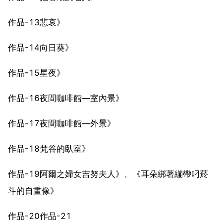
作品-13悲哀》
作品-14向日葵》
作品-15星夜》
作品-16夜間咖啡館—室內景》
作品-17夜間咖啡館—外景》
作品-18梵谷的臥室》
作品-19阿爾之婦女吉努夫人》、《耳朵綁著繃帶叼菸
斗的自畫像》
作品-20作品-21