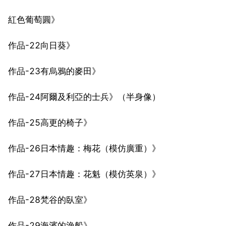
紅色葡萄圓》
作品-22向日葵》
作品-23有烏鴉的麥田》
作品-24阿爾及利亞的士兵》（半身像）
作品-25高更的椅子》
作品-26日本情趣：梅花（模仿廣重）》
作品-27日本情趣：花魁（模仿英泉）》
作品-28梵谷的臥室》
作品-29海濱的漁船》