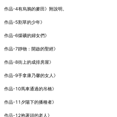
作品-4有烏鴉的麥田》附說明。
作品-5割草的少年》
作品-6煤礦的婦女們》
作品-7靜物：開啟的聖經》
作品-8街上的成排房屋》
作品-9手拿康乃馨的女人》
作品-10馬車通過的吊橋》
作品-11夕陽下的播種者》
作品-12抱著頭的老人》