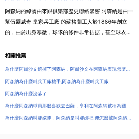
之後，俱樂部更改了自己的名字，改叫 皇家阿森納
royal arsenal 在後來的幾...
阿森納的綽號由來跟俱樂部歷史聯絡緊密 阿森納是由一
幫伍爾威奇 皇家兵工廠 的蘇格蘭工人於1886年創立
的，由於出身寒微，球隊的條件非常拮据，甚至球衣都
來自諾丁漢森林俱樂部的饋贈。而且還經歷了三次改
名，直到1913年球隊將主場遷到海布里後，才正式叫
相關推薦
阿森納 阿森納的第一次崛起在上世紀30年代，然後在
為什麼阿爾沙文選擇了阿森納，阿爾沙文在阿森納表現怎麼樣了
7...
阿森納為什麼叫兵工廠槍手,阿森納為什麼叫兵工廠
阿森納為什麼沒落了
為什麼阿森納球員那麼喜歡去巴薩，亨利在阿森納被稱為國王，為什麼要去巴薩當工兵，甚至還替補
為什麼阿森納叫娜婊隊，阿森納是叫娜娜吧 俺怎麼被阿森納球迷噴了