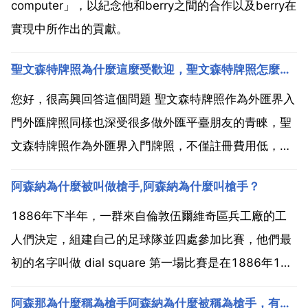
computer」，以紀念他和berry之間的合作以及berry在
實現中所作出的貢獻。
聖文森特牌照為什麼這麼受歡迎，聖文森特牌照怎麼辦理？
您好，很高興回答這個問題 聖文森特牌照作為外匯界入
門外匯牌照同樣也深受很多做外匯平臺朋友的青睞，聖
文森特牌照作為外匯界入門牌照，不僅註冊費用低，註
冊時間，而且還不需要交稅。聖文森特牌照是外匯牌照
阿森納為什麼被叫做槍手,阿森納為什麼叫槍手？
中的雙牌照，分別叫經濟牌照和豁免牌照。那麼申請聖
文森特牌照有什麼優勢呢？怎麼申請聖文森特牌照呢？
1886年下半年，一群來自倫敦伍爾維奇區兵工廠的工
申請聖文森...
人們決定，組建自己的足球隊並四處參加比賽，他們最
初的名字叫做 dial square 第一場比賽是在1886年12
月11日進行隊，球隊以6比0大勝東方流浪者隊。不久
阿森那為什麼稱為槍手阿森納為什麼被稱為槍手，有什麼意義，在被稱做槍手之前阿森納的綽號又叫做什麼？