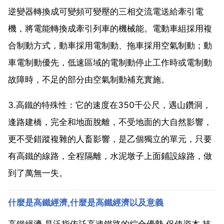
逆變器轉換成可變頻可變壓的三相交流電送給牽引電
機，將電能轉換成牽引列車的機械能。電動車組採用複
合制動方式，動車採用電制動、拖車採用空氣制動；動
車電制動優先，低速區域的電制動停止工作時或電制動
故障時，不足的部分由空氣制動補充實施。
3.高鐵的特殊性：它的速度在350千公尺，遇山鑽洞，
逢路建橋，完全和地面脫離，不受地面的大自然影響，
更不受錯蹤複雜的人畜影響，是乙個獨立的單元，只要
有高鐵的線路，全程隔離，水泥墩子上面鋪設線路，做
到了萬無一失。
什麼是高鐵經濟,什麼是高鐵經濟以及意義
高鐵經濟 是泛指依託高速鐵路的綜合優勢,促使資本 技