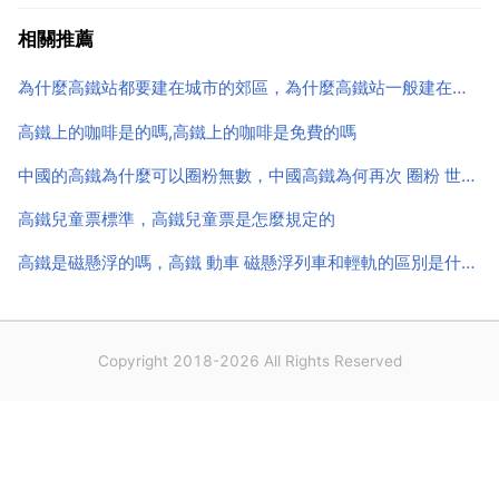
口很多，你要在出發火車站的檢票口5檢票進站上車 在
相關推薦
高鐵站找檢票口 檢票口上寫的是a15 b15是什麼意思
為什麼高鐵站都要建在城市的郊區，為什麼高鐵站一般建在離市區偏遠的地方？
啊...
高鐵上的咖啡是的嗎,高鐵上的咖啡是免費的嗎
中國的高鐵為什麼可以圈粉無數，中國高鐵為何再次 圈粉 世界？
高鐵兒童票標準，高鐵兒童票是怎麼規定的
高鐵是磁懸浮的嗎，高鐵 動車 磁懸浮列車和輕軌的區別是什麼？
Copyright 2018-2026 All Rights Reserved