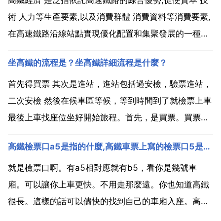
術 人力等生產要素,以及消費群體 消費資料等消費要素,
在高速鐵路沿線站點實現優化配置和集聚發展的一種新
型經濟形態。樓上說的很好,簡單點說,就是睡著高鐵星
坐高鐵的流程是？坐高鐵詳細流程是什麼？
期的產業和地區。什麼是高鐵經濟以及意義 高速鐵路是
指時速在運營中時速350公里的鐵路,現有的高鐵...
首先得買票 其次是進站，進站包括過安檢，驗票進站，
二次安檢 然後在候車區等候，等到時間到了就檢票上車
最後上車找座位坐好開始旅程。首先，是買票。買票的
方法有三種 分別是通過鐵路售票 購票，可以提前購
高鐵檢票口a5是指的什麼,高鐵車票上寫的檢票口5是什麼意思
買，比較方便 售票視窗購票 自動售票機買票，每個自
動售票機處都有工作人員，可以讓他們指導或者告訴你
就是檢票口啊。有a5相對應就有b5，看你是幾號車
如何...
廂。可以讓你上車更快。不用走那麼遠。你也知道高鐵
很長。這樣的話可以儘快的找到自己的車廂入座。高鐵
車票上寫的檢票口5是什麼意思 因為高鐵火車站的檢票