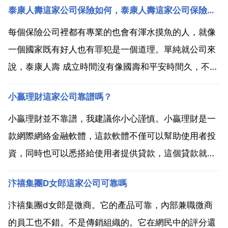
泰康人壽這家公司保險如何，泰康人壽這家公司保險如何？
每個保險公司裡都有專業的也會有渾水摸魚的人，就像
一個國家既有好人也有罪犯是一個道理。單純就公司來
說，泰康人壽 成立時間沒有像國壽和平安時間久，不過
現在發展的規模應經很大了，在北京市場上已經殺出自
小贏理財這家公司靠譜嗎？
己的一片天了，在2012年保險行業公佈的藍皮書中，
關於保險行業投資回報率的排名中居於榜首，董事長陳
小贏理財並不靠譜，我建議你小心謹慎。小贏理財是一
東昇提出...
款網際網絡金融軟體，這款軟體不僅可以幫助使用者投
資，同時也可以悉搭給使用者提供貸款，這個貸款就是
我們經常說的網貸。對於那些想要參與投資的人來說，
汴禧集團D女郎這家公司可靠嗎
這並不是一家正規的投資公司，而是pp投資公司。pp跑
路的新聞已經有很多了，我建議你謹慎對待這類投資產
汴禧集團d女郎是微商。它的產品可靠，內部兼職微商
品。一 小贏理...
的員工也不錯。不是傳銷組織的。它在網民中的評分還