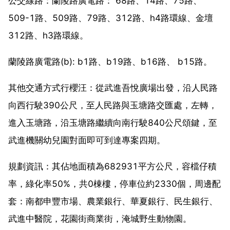
公交線路：蘭陵路廣電路： 68路、14路、75路、
509-1路、509路、79路、312路、h4路環線、金壇
312路、h3路環線。
蘭陵路廣電路(b): b1路、b19路、b16路、 b15路。
其他交通方式行櫻汪：從武進吾悅廣場出發，沿人民路
向西行駛390公尺，至人民路與玉塘路交匯處，左轉，
進入玉塘路，沿玉塘路繼續向南行駛840公尺頌鍵，至
武進機關幼兒園對面即可到達專案四期。
規劃資訊：其佔地面積為682931平方公尺，容檔仔積
率，綠化率50%，共0棟樓，停車位約2330個，周邊配
套：南都申豐市場、農業銀行、華夏銀行、民生銀行、
武進中醫院，花園街商業街，淹城野生動物園。