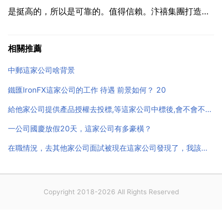
是挺高的，所以是可靠的。值得信賴。汴禧集團打造了
一款女性朋友完全可以放心使用的私護產品。在很多人
還沒有意識到微商私護市場重要性的時候，亞洲第一女
相關推薦
性私護品牌 d女郎 便率先強勢登陸 微商 渠道，標誌著
中郵這家公司啥背景
其在品...
鐵匯IronFX這家公司的工作 待遇 前景如何？ 20
給他家公司提供產品授權去投標,等這家公司中標後,會不會不採購我司產品 有這個可能嗎
一公司國慶放假20天，這家公司有多豪橫？
在職情況，去其他家公司面試被現在這家公司發現了，我該怎麼辦
Copyright 2018-2026 All Rights Reserved