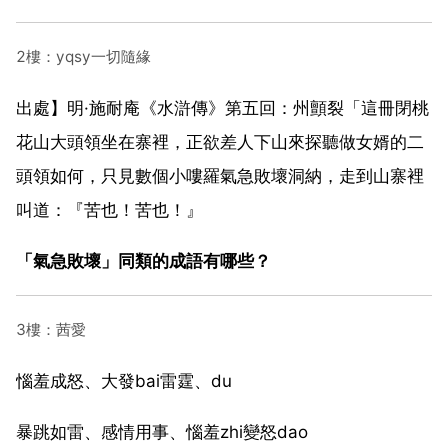
2樓：yqsy一切隨緣
出處】明·施耐庵《水滸傳》第五回：州顫裂「這冊閉桃
花山大頭領坐在寨裡，正欲差人下山來探聽做女婿的二
頭領如何，只見數個小嘍羅氣急敗壞洞納，走到山寨裡
叫道：『苦也！苦也！』
「氣急敗壞」同類的成語有哪些？
3樓：茜愛
惱羞成怒、大發bai雷霆、du
暴跳如雷、感情用事、惱羞zhi變怒dao