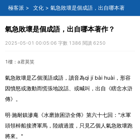
極客派
>
文化
> 氣急敗壞是個成語，出自哪本著
作？
氣急敗壞是個成語，出自哪本著作？
2025-05-01 00:05:06 字數 1386 閱讀 6250
1樓：a君莫笑
氣急敗壞是乙個漢語成語，讀音為qì jí bài huài，形容
因憤怒或激動而慌張地說話、或喊叫，出自《瞎念水滸
傳》。
明·施耐鎮滲庵《水磨旅困滸全傳》第六十七回："水軍
頭領棹船接濟軍馬，陸續過渡，只見乙個人氣急敗壞跑
將來。"