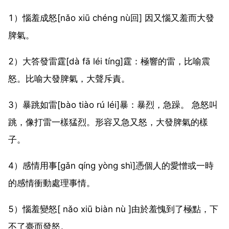
1）惱羞成怒[nǎo xiū chéng nù回] 因又惱又羞而大發
脾氣。
2）大答發雷霆[dà fā léi tíng]霆：極響的雷，比喻震
怒。比喻大發脾氣，大聲斥責。
3）暴跳如雷[bào tiào rú léi]暴：暴烈，急躁。 急怒叫
跳，像打雷一樣猛烈。形容又急又怒，大發脾氣的樣
子。
4）感情用事[gǎn qíng yòng shì]憑個人的愛憎或一時
的感情衝動處理事情。
5）惱羞變怒[ nǎo xiū biàn nù ]由於羞愧到了極點，下
不了臺而發怒。