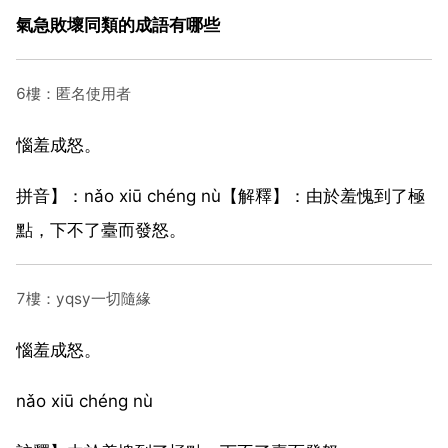
氣急敗壞同類的成語有哪些
6樓：匿名使用者
惱羞成怒。
拼音】：nǎo xiū chéng nù【解釋】：由於羞愧到了極
點，下不了臺而發怒。
7樓：yqsy一切隨緣
惱羞成怒。
nǎo xiū chéng nù