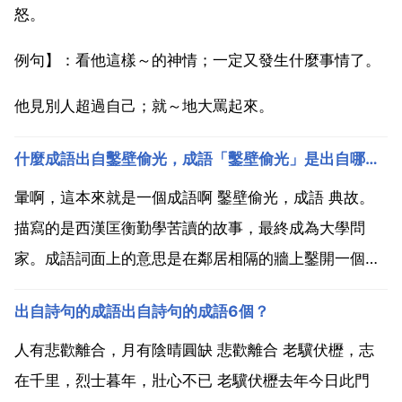
怒。
例句】：看他這樣～的神情；一定又發生什麼事情了。
他見別人超過自己；就～地大罵起來。
什麼成語出自鑿壁偷光，成語「鑿壁偷光」是出自哪位古代人物的苦學故事？求大神幫助
暈啊，這本來就是一個成語啊 鑿壁偷光，成語 典故。
描寫的是西漢匡衡勤學苦讀的故事，最終成為大學問
家。成語詞面上的意思是在鄰居相隔的牆上鑿開一個
洞，偷偷地借鄰舍的燭光讀書。現在人們一般用此成語
出自詩句的成語出自詩句的成語6個？
來形容勤學苦讀。成語 鑿壁偷光 是出自哪位古代人物
的苦學故事？求大神幫助 鑿壁偷光，成語 典故。描寫
人有悲歡離合，月有陰晴圓缺 悲歡離合 老驥伏櫪，志
的是西漢匡...
在千里，烈士暮年，壯心不已 老驥伏櫪去年今日此門