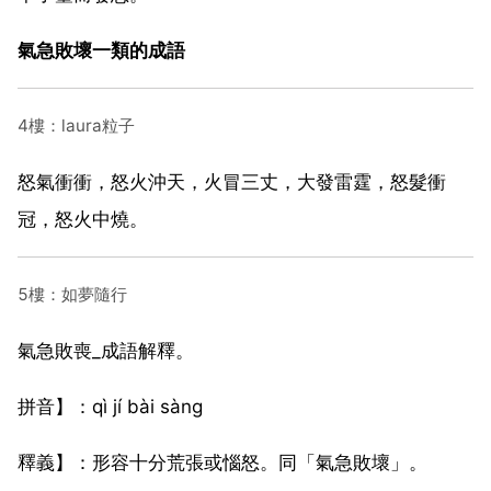
氣急敗壞一類的成語
4樓：laura粒子
怒氣衝衝，怒火沖天，火冒三丈，大發雷霆，怒髮衝
冠，怒火中燒。
5樓：如夢隨行
氣急敗喪_成語解釋。
拼音】：qì jí bài sàng
釋義】：形容十分荒張或惱怒。同「氣急敗壞」。