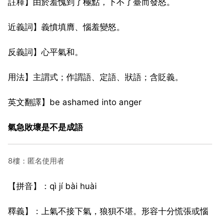
註釋】由於羞愧到了極點，下不了臺而發怒。
近義詞】義憤填膺、惱羞變怒。
反義詞】心平氣和。
用法】主謂式；作謂語、定語、狀語；含貶義。
英文翻譯】be ashamed into anger
氣急敗壞是不是成語
8樓：匿名使用者
【拼音】：qì jí bài huài
釋義】：上氣不接下氣，狼狽不堪。形容十分慌張或惱