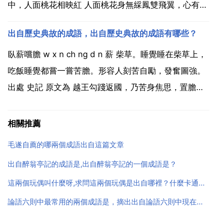
中，人面桃花相映紅 人面桃花身無綵鳳雙飛翼，心有靈
犀一點通 心有靈犀山重水複疑無路，柳暗花明又一村
出自歷史典故的成語，出自歷史典故的成語有哪些？
柳暗花明郎騎竹馬來，繞床弄青梅 青梅竹馬 我勸天公
重抖擻，不拘一格降人才 不拘一格怒髮衝冠，憑欄處，
臥薪嚐膽 w x n ch ng d n 薪 柴草。睡覺睡在柴草上，
瀟...
吃飯睡覺都嘗一嘗苦膽。形容人刻苦自勵，發奮圖強。
出處 史記 原文為 越王勾踐返國，乃苦身焦思，置膽於
坐，坐臥即仰膽，飲食亦嘗膽也。這裡僅有 嘗膽 沒有
提到 臥薪 這是蘇軾發揮想象，戲說孫權 臥薪嚐膽 而創
相關推薦
作出來的成語。指鹿為馬 zh...
毛遂自薦的哪兩個成語出自這篇文章
出自醉翁亭記的成語是,出自醉翁亭記的一個成語是？
這兩個玩偶叫什麼呀,求問這兩個玩偶是出自哪裡？什麼卡通片？叫什麼？
論語六則中最常用的兩個成語是，摘出出自論語六則中現在常用的成語（至少三個）