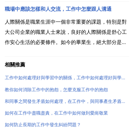
不要在他發火時溝通，要注意方式方法。第一，兩個人
職場中應該怎樣和人交流，工作中怎麼跟人溝通
在爭吵時，兩個人都不冷靜。尤其是女生她們覺得自己
是一個受害者，自己才才是最委屈的，他們就會把自己
人際關係是職業生涯中一個非常重要的課題，特別是對
的內心全部都...
大公司企業的職業人士來說，良好的人際關係是舒心工
作安心生活的必要條件。如今的畢業生，絕大部分是獨
生子女，剛從學校裡出來，自我意識較強，來到社會錯
縱複雜的大環境裡，更應在人際關係調整好自己的座
相關推薦
標。對上司 先尊重後磨合 任何一個上司 包括部門主管
工作中如何處理好與學習中的關係，工作中如何處理好與學習中的關係？
專案經理...
教你如何消除工作中的抱怨，怎麼克服工作中的抱怨
和同事之間發生矛盾如何處理，在工作中，與同事產生矛盾應該如何合理的處理？
如何在工作中盡職盡責，在工作中如何做到愛崗敬業
如何防止長期的工作中發生糾紛問題？