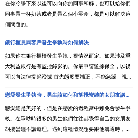
在你冷靜下來以後可以向你的同事和解，也可以給你們
同事帶一杯奶茶或者是帶乙個小零食，都是可以解決這
個問題的。
銀行櫃員與客戶發生爭執時如何解決
如果你在銀行櫃檯發生爭執，視情況而定。如果涉及重
大利益銀行是有監控錄影的。你最申請證據保全，以後
可以向法律提起證據 首先態度要端正，不能急躁。視窗
服務365天什麼客戶沒有啊，你天天跟他生氣那不得被
戀愛發生爭執時，男生該如何和胡攪蠻纏的女朋友講道理
他們氣死？再一個，情況不同，處理方法也不同。我個
人覺得啊，把握好幾個原則就行，一是不要和客戶吵
戀愛總是美好的，但是在戀愛的過程當中難免會發生爭
鬧，擾亂銀...
執。在爭吵時很多的男生他們往往都覺得自己的女朋友
胡攪蠻纏不講道理。遇到這種情況想要跟他溝通時，就