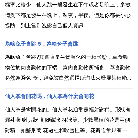
機率比較少，仙人跳一般發生在下午或者是晚上，多數
情況下都是發生在晚上，深夜，半夜。但是你都要小心
提防，別上當別洩露自己個人資訊。
為啥兔子會跳 5，為啥兔子會跳
為啥兔子會跳?其實這是生物演化的一種形態，草食動
物位於肉食動物的下端，為肉食動物所捕食。草食動物
必然為避免 食，避免被自然選擇所淘汰來發展某種能
力，兔子所選擇的就是速度與隱匿，在速度方面，怎麼
仙人掌會開花嗎，仙人掌為什麼會開花
跑最具有爆發性，耐力最強，速度最快就成了活命的關
鍵。在眾多草食動物中，慢慢形成了一種跑步方式，就
仙人掌是會開花的。仙人掌花通常是輻射對稱。形狀有
是跳跑。在跑...
漏斗狀 喇叭狀 高腳碟狀 杯狀等。少數屬種的花是兩側
對稱，如蟹爪蘭 花冠柱和吹雪柱等。花瓣通常只有一層