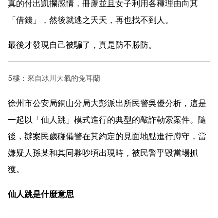
真的付出凱攔感情，冊蘆並且女子利用各種理由向其
「借錢」，然後就逃之夭夭，再也找不到人。
最後才發現自己被騙了，真是防不勝防。
5樓：來自冰川大氣的兔耳蘭
徐州市公安局銅山分局大彭派出所民警吳優分析，這是
一起以「仙人跳」模式進行的典型的敲詐勒索案件。隨
後，辦案民歲碰備警在其約定的見面地點進行蹲守，當
嫌疑人孫某和其同夥吵頃出現時，被民警乎毀當場抓
獲。
仙人跳是什麼意思