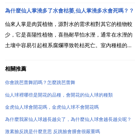
或兩層，在毛花柱屬中通過雜交產生了開重瓣花的品
為什麼仙人掌澆多了水會枯萎,仙人掌澆多水會死嗎？？
種，但國內尚術引進。花瓣通常為全緣，只有稜波等極
少數種類花瓣邊緣呈睫毛狀。除了真正的藍色和黑色
仙來人掌是肉質植物，源對水的需求相對其它的植物較
外，各種花...
少，它是喜陽性植物，喜熱耐旱怕水溼，通常在水溼的
土壤中容易引起根系腐爛導致乾枯死亡。室內種植的仙
人掌通常可一個月後進行澆水，室外的當盆表土較幹後
進行澆水以防水溼引起爛根死亡。並不是枯萎，而是吸
相關推薦
水。植物細胞會控制它細胞內外液體濃度相同，外部水
你會跳芭蕾舞蹈嗎？怎麼跳芭蕾舞
濃度底，它就...
仙人球裡哪些是開花的品種，會開花的仙人球的種類
金虎仙人球會開花嗎，金虎仙人球不會開花嗎
為什麼我家仙人球越長越尖了，為什麼仙人球會越長越尖呢？
激素臉反跳是什麼意思 反跳臉會腫會很嚴重嗎