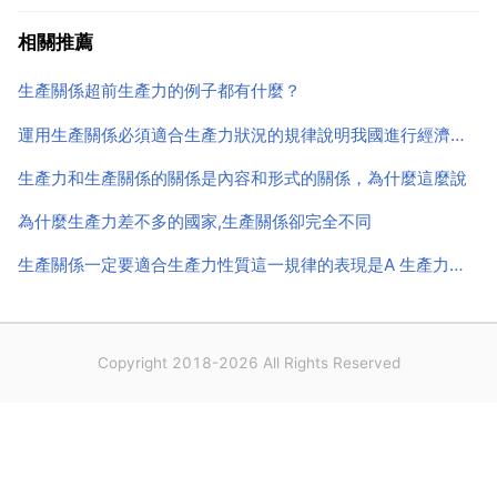
動技能的勞動者。它是社會發展的內在動力基礎.人類運
相關推薦
用各類專業科學工程技術，製造和創造物質文明...
生產關係超前生產力的例子都有什麼？
運用生產關係必須適合生產力狀況的規律說明我國進行經濟體質改革的意義馬克思主義哲學》上的題目
生產力和生產關係的關係是內容和形式的關係，為什麼這麼說
為什麼生產力差不多的國家,生產關係卻完全不同
生產關係一定要適合生產力性質這一規律的表現是A 生產力決定著生產關係的產生B 生產力決定著生產
Copyright 2018-2026 All Rights Reserved