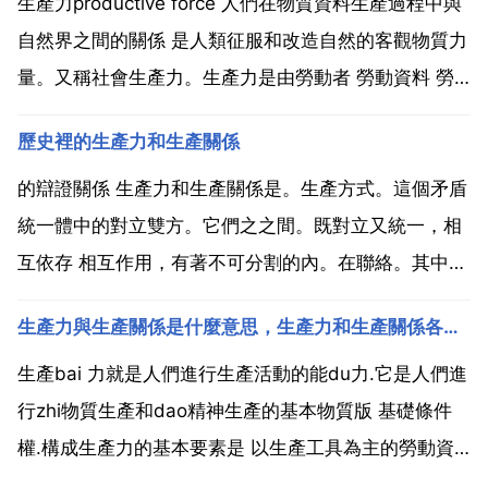
生產力productive force 人們在物質資料生產過程中與
自然界之間的關係 是人類征服和改造自然的客觀物質力
量。又稱社會生產力。生產力是由勞動者 勞動資料 勞
動物件以及參與社會生產和再生產過程的其他一切物質
歷史裡的生產力和生產關係
技術要素所構成的一個複雜系統 勞動者。作為生產力要
素的勞動者，包括體力勞動者和參與物質...
的辯證關係 生產力和生產關係是。生產方式。這個矛盾
統一體中的對立雙方。它們之之間。既對立又統一，相
互依存 相互作用，有著不可分割的內。在聯絡。其中，
生產力是矛盾的主要方面，對生產關係起。著決定作
生產力與生產關係是什麼意思，生產力和生產關係各是什麼意思
用。首先，生產力的狀況決定生產關係的性質。生產力
是生產關係形成的前提和基礎。生產關係是適應。生產
生產bai 力就是人們進行生產活動的能du力.它是人們進
力發展的要...
行zhi物質生產和dao精神生產的基本物質版 基礎條件
權.構成生產力的基本要素是 以生產工具為主的勞動資
料，引入生產過程的勞動物件，具有一定生產經驗與勞