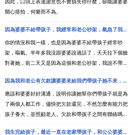
因此，口頭上表達謝意也不會損失你什麼，卻能讓婆婆
開心搭拍，何樂而不為。
因為婆婆不給帶孩子，我經常和老公吵架，氣急了我還和老公罵婆婆
你的情況和我一樣，也是因為婆婆不給帶孩子經常吵
架，嘔氣。半年多我沒跟婆婆說過話了，天天拉下個臉
對著她，前二天又是因為這個和老公吵架，我說不帶就
分開來住，眼不見為淨 當晚老公就叫他們搬回去住了，
因為我和老公有欠款讓婆婆來給我們帶孩子她不來，我回家和她溝通
我婆婆哭起來了。但我這倔脾氣什麼話都沒說，第二天
走了。我跑到他們房間一看櫥櫃全空了，頓時心絞痛。
應該和婆婆好好溝通，說明你讓她幫你們帶孩子就是為
哭了一下午。...
了兩個人都工作，儘快把欠款還完，不然怎麼有能力把
孩子養大，並照顧老人。欠款和帶孩子之間有聯絡嗎？
很討厭婆婆，感覺她總是不想讓我和孩子回家。我非常
我生完給孩子，最近一直在老家帶孩子，和公公婆婆在一起住。感覺婆婆總是看不慣我，也不喜歡幫忙帶孩子
理解你現在的心情。因為自己也曾身陷其中。每個人都