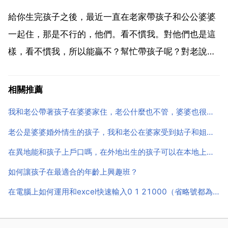
是希望付出了就要有回報。老是付出沒有回報誰還願意
給你生完孩子之後，最近一直在老家帶孩子和公公婆婆
繼續付出呢。...
一起住，那是不行的，他們。看不慣我。對他們也是這
樣，看不慣我，所以能贏不？幫忙帶孩子呢？對老說把
孩子扔家裡，然後讓我們出去打工，就是攆出去打工，
孩子太小了，你想早點睡，我就帶著孩子出來打工啊！
相關推薦
對對對，老說別人家的媳婦兒帶幾個孩子，而且呢？呵
我和老公帶著孩子在婆婆家住，老公什麼也不管，婆婆也很多過分的事。我實在忍無可忍，和婆婆吵了一架。事
呵，一點也不...
老公是婆婆婚外情生的孩子，我和老公在婆家受到姑子和姐夫妹夫的冤枉和虐待，心裡冤屈卻無言以對
在異地能和孩子上戶口嗎，在外地出生的孩子可以在本地上戶口嗎
如何讓孩子在最適合的年齡上興趣班？
在電腦上如何運用和excel快速輸入0 1 21000（省略號都為數字，數字龐大）