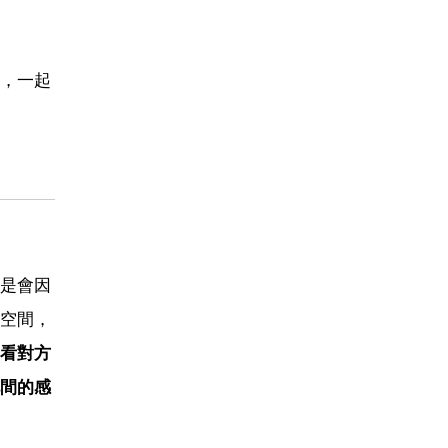
，一起
是會因
空間，
看對方
間的感