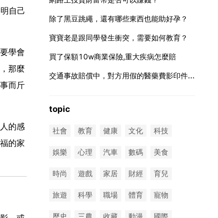
表明自己
除了黑豆跳繩，還有哪些東西也能助好孕？
寶寶老是跟同學發生衝突，需要如何教育？
要學會
買了保額10w商業保險,重大疾病怎麼賠
，那麼
交通事故賠償中，對方用假的醫藥費影印件進行賠償，違法嗎？
事而斤
topic
人的感
社會
教育
健康
文化
科技
福的家
娛樂
心理
汽車
數碼
美食
時尚
遊戲
家居
財經
育兒
旅遊
科學
職場
體育
寵物
歷史
三農
收藏
動漫
國際
影，或