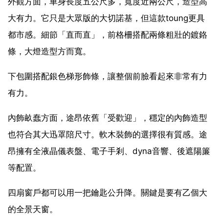
外觀方面，車身長度五公尺多，寬度近兩公尺，造型高
大有力。它只是大眾版的大切諾基，但這款toung更具
都市感。細節「直而直」，前格柵搭配兩條粗壯的鍍鉻
條，大燈造型方而寬。
下包圍搭配銀色梯形飾條，讓整個前臉看起來非常有力
有力。
內飾畝蠢方面，途昂依舊「受歡迎」，穩定的內飾造型
也符合其大迅罩陪尺寸。軟木裝飾的選擇很有質感。途
昂擁有全液晶儀表盤、電子手剎、dyna音響、後遮陽簾
等配置。
四扇窗戶都可以用一把鑰匙公升降。關鍵是要有乙個大
的全景天窗。