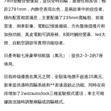
7dct雙離合變速箱，提供全時四驅，通過性相當強；軸
距2791mm，內飾空表現出色，是兩款車中的佼佼者。
橫向配置相當滿意，主要配備了235mm寬輪胎、前後
雷達、倒車影像、電動記憶後備箱、方向盤換擋撥片和
加熱功能、真皮電動可調座椅、8英吋觸控螢幕、led大
燈、自動空調節等實用功能頌者。
日產奇駿七座豪華領航版（萬元）：提供2-3-2的7座
佈局。
目前終端優惠在萬元之間，全額落地價不超過25萬元。
新車提供適時四驅系統和**差速器鎖止功能。同時在前
排增加了2wd/auto/lock三種駕駛模式選項，車主可根
據路況隨時調整兩驅或四驅模式。