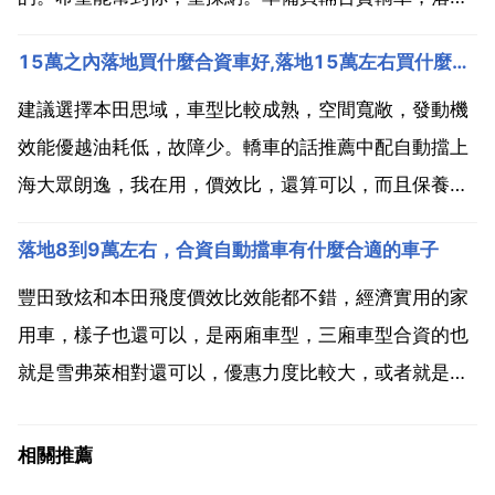
價15萬，有什麼車型推薦 合資轎車，落地價15萬左
15萬之內落地買什麼合資車好,落地15萬左右買什麼合資車好
右，個人認為車子家用為主的話還是主流德系和日系合
資品牌的緊湊型轎車相對適合一些。15萬左右落...
建議選擇本田思域，車型比較成熟，空間寬敞，發動機
效能優越油耗低，故障少。轎車的話推薦中配自動擋上
海大眾朗逸，我在用，價效比，還算可以，而且保養等
後期維護費用也不貴 推薦你買寶來的19款1.5l自動時尚
落地8到9萬左右，合資自動擋車有什麼合適的車子
型 新車 全款落地大概11.7萬 19款簡直帥到 落地15萬
左右買什麼合資車好 落地15萬左右價位的...
豐田致炫和本田飛度價效比效能都不錯，經濟實用的家
用車，樣子也還可以，是兩廂車型，三廂車型合資的也
就是雪弗萊相對還可以，優惠力度比較大，或者就是大
眾捷達，10萬以內落地小超一點預算的suv也可以考慮
起亞的亦跑也還行。雪佛蘭科沃茲，優惠後的 是6.19
相關推薦
9.19萬元，外觀漂亮，前臉大嘴很有攻擊性，次頂配...