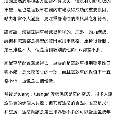
漢蘭達屬於那種各方面都不算拔尖，但沒有明顯短板的
車型，這也是這款車在國內市場取得成功的重要原因。
動力相當令人滿意，更注重舒適性的風格與之相符合。
說實話，漢蘭達開車譽戚挺無聊的。底盤、動力總成、
懸架和減震都是典型的豐田家用車風格。座椅很舒服，
第三排也不大，但是這個級別的七款suv都差不多。
高配車型配置還過得去。重要的是這款車後期穩定性口
碑不錯，是比較省心的一款，而且這款車的保值率一直
都不低，這也是乙個優勢。
然後是tuang，tuang的優勢孫瞎是它的空房。很多人說
途昂賣的像個大貝殼，但其實途昂的賣點則虛空是尺寸
和空房。途昂應該是第三排為數不多的可以舒適坐成年