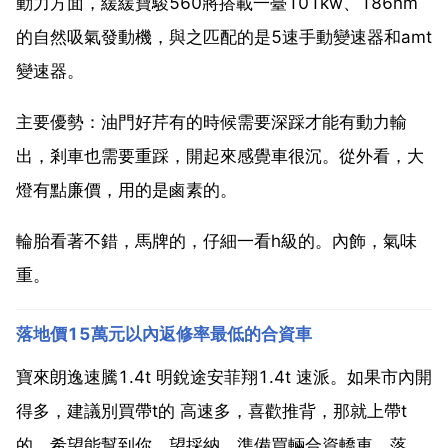
動力方面，緩緩寶駿560將搭載一臺101kw、186nm
的自然吸氣發動機，與之匹配的是5速手動變速器和amt
變速器。
主要優勢：油門好芹有的時候需要深踩才能有動力輸
出，剎車也需要重踩，開起來感覺車很沉。從外看，大
燈有點廉價，用的是鹵素的。
輪胎看著不錯，馬牌的，仔細一看h級的。內飾，氣味
重。
落地價15萬元以內返修率最低的合資車
寶來朗逸速騰1.4t 明銳途安菲翔1.4t 速派。如果市內開
得多，建議別買帶t的 高速多，喜歡推背，那就上帶t
的。希望能幫到你，望採納。準備買輛合資轎車，落地