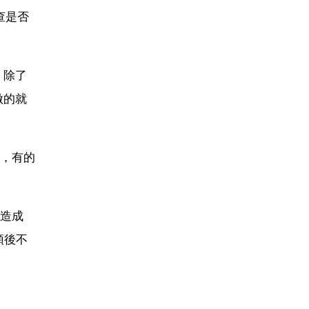
查是否
 除了
做的就
，有的
造成
預後不