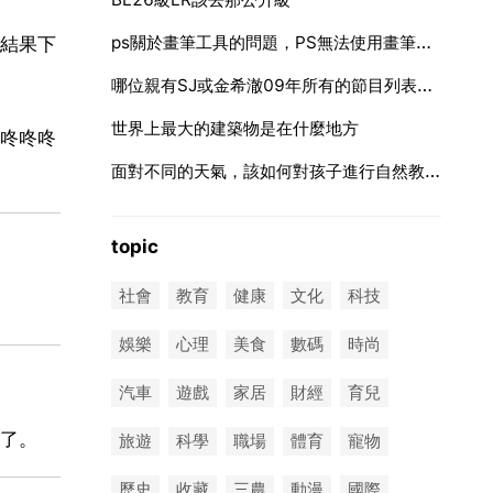
ps關於畫筆工具的問題，PS無法使用畫筆工具？
結果下
哪位親有SJ或金希澈09年所有的節目列表啊？急求！！！謝謝！
世界上最大的建築物是在什麼地方
咚咚咚
面對不同的天氣，該如何對孩子進行自然教育？
topic
社會
教育
健康
文化
科技
娛樂
心理
美食
數碼
時尚
汽車
遊戲
家居
財經
育兒
了。
旅遊
科學
職場
體育
寵物
歷史
收藏
三農
動漫
國際