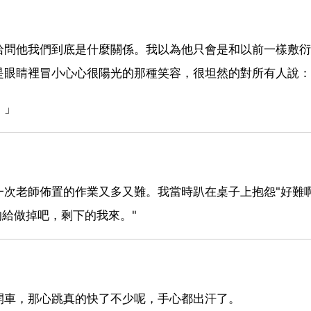
哈問他我們到底是什麼關係。我以為他只會是和以前一樣敷衍
是眼睛裡冒小心心很陽光的那種笑容，很坦然的對所有人說：
。」
一次老師佈置的作業又多又難。我當時趴在桌子上抱怨"好難
的給做掉吧，剩下的我來。"
開車，那心跳真的快了不少呢，手心都出汗了。