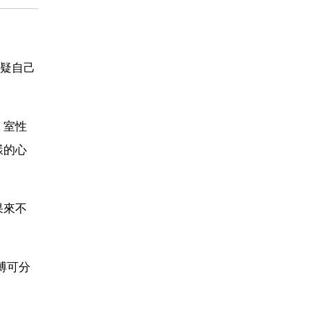
疑自己
、室性
樣的心
果來不
搏可分