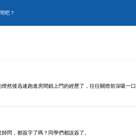
瞬間吧？
的燈然後迅速跑進房間鎖上門的經歷了，往往關燈前深吸一口
老師問，都簽字了嗎？同學們都說簽了。