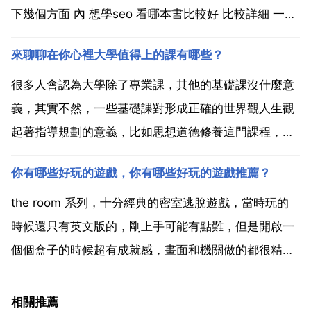
下幾個方面 內 想學seo 看哪本書比較好 比較詳細 一
seo實戰密碼 推薦理由 seo實戰密碼是由zac寫的一本
來聊聊在你心裡大學值得上的課有哪些？
seo人通用型書籍，裡面包括了各種seo基礎知識，也包
含...
很多人會認為大學除了專業課，其他的基礎課沒什麼意
義，其實不然，一些基礎課對形成正確的世界觀人生觀
起著指導規劃的意義，比如思想道德修養這門課程，我
感覺對我們如何規劃自己的人生真的很有指導意義。我
你有哪些好玩的遊戲，你有哪些好玩的遊戲推薦？
想上哈弗大學，可是不允許啊。體育課，能夠幫助鍛鍊
身體，還有專業課，其他課對專業沒有幫助，沒有上的
the room 系列，十分經典的密室逃脫遊戲，當時玩的
必要。個人覺...
時候還只有英文版的，剛上手可能有點難，但是開啟一
個個盒子的時候超有成就感，畫面和機關做的都很精
美。broken age 破碎時光，今年剛出了第二章，畫面
精美，情節很吸引人，第一章最後簡直沒有想到故事還
相關推薦