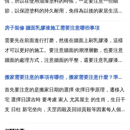
情，所以在使用油漆塗料的時候，一定要注意一些細
節，以保證塗料的持久耐用，免得為以後的家居生活帶
來不必要的麻煩。二 家庭裝修之油漆塗料施工要點及注
房子裝修 牆面乳膠漆施工需要注意哪些事項
意事項 1 中 深色乳膠漆施工時儘量不要摻水，否則容
易出現色差 2 石膏板接縫處要上繃帶 3 牆面有縫隙的...
需要先在前面進行打磨，然後在牆面上刷乳膠漆，這樣
才可以更好的施工。要注意牆面的潮溼層數，也要注意
牆面的處理方式，注意牆面的平整，還要注意乳膠漆的
厚度，也要注意乳膠漆的使用方式。需要將牆面進行處
搬家需要注意的事項有哪些，搬家需要注意什麼？準備什麼？整個流程是怎樣的？
理，需要進行打磨進行找平，這樣才可以更好的利用乳
膠漆，一定要注意顏色的選擇，需要注意通風。在裝修
首先要注意的是搬家日期的選擇 依擇日學原理，遷移入
乳膠漆的時候...
宅 選擇日課吉時 要考慮 家人 尤其屋主 的生肖，生日干
支 日柱 新宅坐向，天罡四殺及回頭貢殺等因素每人個
別條件不同，不可翻翻農民曆或通書上寫 宜搬家 就搬
家了，當天適合別人搬家卻不一定適合你搬家。搬家日