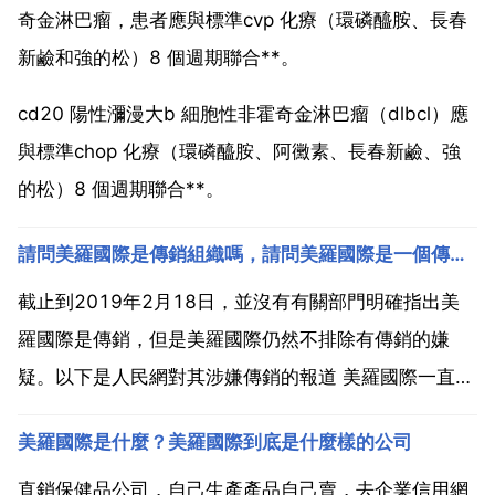
奇金淋巴瘤，患者應與標準cvp 化療（環磷醯胺、長春
新鹼和強的松）8 個週期聯合**。
cd20 陽性瀰漫大b 細胞性非霍奇金淋巴瘤（dlbcl）應
與標準chop 化療（環磷醯胺、阿黴素、長春新鹼、強
的松）8 個週期聯合**。
請問美羅國際是傳銷組織嗎，請問美羅國際是一個傳銷組織嗎
截止到2019年2月18日，並沒有有關部門明確指出美
羅國際是傳銷，但是美羅國際仍然不排除有傳銷的嫌
疑。以下是人民網對其涉嫌傳銷的報道 美羅國際一直以
準直銷 企業身份在運營。2012年9月，國內某知名 報
美羅國際是什麼？美羅國際到底是什麼樣的公司
道稱，美羅國際還未拿到直銷牌照的時候，一直 潛伏
經營，搞的直銷活動處處觸及法律底線，其在佛山市...
直銷保健品公司，自己生產產品自己賣，去企業信用網