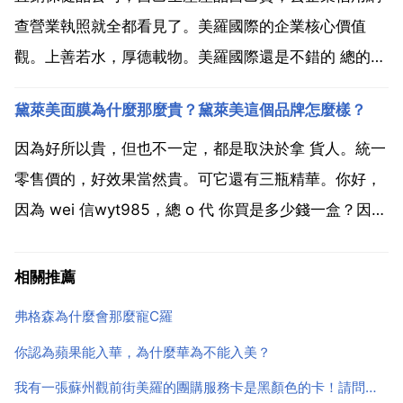
查營業執照就全都看見了。美羅國際的企業核心價值
觀。上善若水，厚德載物。美羅國際還是不錯的 總的來
說美羅國際還是值得信賴的，在這裡也與大家分享一
黛萊美面膜為什麼那麼貴？黛萊美這個品牌怎麼樣？
下！美羅國際以科學發展觀為指導，把責任視為企業發
展的本質，把責任演變為企業快速成長的動力和源泉。
因為好所以貴，但也不一定，都是取決於拿 貨人。統一
我是朋友介紹給...
零售價的，好效果當然貴。可它還有三瓶精華。你好，
因為 wei 信wyt985，總 o 代 你買是多少錢一盒？因為
不是 本身的 貴。黛萊美這個品牌怎麼樣？黛萊美化妝
品很好用，黛萊美品牌系列產品有黛萊美多重修護 黛萊
相關推薦
美緊緻提升眼唇精華液 黛萊美煥彩淨潤潔...
弗格森為什麼會那麼寵C羅
你認為蘋果能入華，為什麼華為不能入美？
我有一張蘇州觀前街美羅的團購服務卡是黑顏色的卡！請問面值多