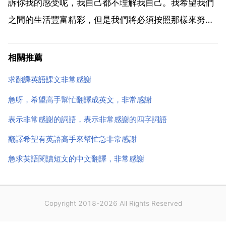
訴你我的感受呢，我自己都不理解我自己。我希望我們
之間的生活豐富精彩，但是我們將必須按照那樣來努
力。我確信我們還有許多地方需要改進來使我們的關係
更鞏固，但我想了很多想讓我們試著找出來。我對你有
相關推薦
深深的感覺 愛，哈哈哈 也希望此種關係將長久發展下
求翻譯英語課文非常感謝
去。和你在一...
急呀，希望高手幫忙翻譯成英文，非常感謝
表示非常感謝的詞語，表示非常感謝的四字詞語
翻譯希望有英語高手來幫忙急非常感謝
急求英語閱讀短文的中文翻譯，非常感謝
Copyright 2018-2026 All Rights Reserved