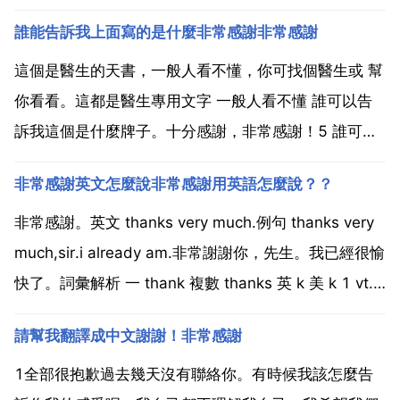
誰能告訴我上面寫的是什麼非常感謝非常感謝
這個是醫生的天書，一般人看不懂，你可找個醫生或 幫
你看看。這都是醫生專用文字 一般人看不懂 誰可以告
訴我這個是什麼牌子。十分感謝，非常感謝！5 誰可以
告訴我這個是什麼牌？十分感謝，非常感謝，我能告訴
非常感謝英文怎麼說非常感謝用英語怎麼說？？
你，這是什麼牌？但我沒看著你，你應該截圖發發過來
誰可以告訴我這個是什麼牌子。不太清楚。你想知道這
非常感謝。英文 thanks very much.例句 thanks very
個皮...
much,sir.i already am.非常謝謝你，先生。我已經很愉
快了。詞彙解析 一 thank 複數 thanks 英 k 美 k 1 vt.
謝謝，感謝 責怪，把 歸於 2 n.感謝，謝謝，道謝的話
請幫我翻譯成中文謝謝！非常感謝
例句 i c...
1全部很抱歉過去幾天沒有聯絡你。有時候我該怎麼告