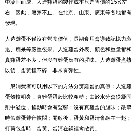
中凝固而成。人造雞蛋的製作成本只是售價的25%左
右，因此，屢禁不止。在北京、山東、廣東等各地都有
發現。
人造雞蛋不僅沒有營養價值，長期食用會導致記憶力衰
退、痴呆等嚴重後果。人造雞蛋外表、顏色和重量都和
真雞蛋差不多，但沒有雞蛋應有的腥味。人造雞蛋煮熟
以後，蛋黃捏不碎，非常有彈性。
一般消費者可以用以下的方法分辨雞蛋的真假：人造雞
蛋殼較明亮，真雞蛋蛋殼比較粗糙；由於水分會從凝固
劑中溢位，搖動時會有聲響；沒有真雞蛋的腥味；敲擊
時假雞蛋聲音較悶；開啟後，蛋黃和蛋清會融在一起；
打荷包蛋時，蛋黃、蛋清在鍋裡會散黃。