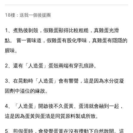
18樓：送我一個後援團
1、煮熟後剝殼，假雞蛋顯得比較粗糙，真雞蛋光滑
點。 嘗一嘗味道，假雞蛋有股化學味，真雞蛋有隱隱的
腥味。
2、還有「人造蛋」蛋殼兩端有穿孔痕跡。
3、在晃動時「人造蛋」會有響聲，這是因為水分從凝
固劑中溢位的緣故。
4、「人造蛋」開啟後不久蛋黃、蛋清就會融到一起，
這是因為蛋黃與蛋清是同質原料製成所致。
5、煎假蛋時，會發覺蛋黃在沒有攪動下自然散開。這