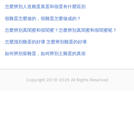
直是作為健康和營養的象徵，專家也是表示雞蛋富含營
怎麼辨別人造雞蛋真蛋和假蛋有什麼區別
養，小編也是...
假雞蛋怎麼做的，假雞蛋怎麼做成的？
怎麼辨別真閨蜜和假閨蜜？怎麼辨別真閨蜜和假閨蜜呢？
怎麼識別雞蛋的好壞 怎麼辨別雞蛋的好壞
如何辨別柴雞蛋，如何辨別土雞蛋的真假
Copyright 2018-2026 All Rights Reserved