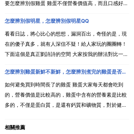
要怎麼辨別假雞蛋 雞蛋不僅營養價值高，而且口感好。
有很多食用方法。因此，市場上出現了很多假雞蛋。那
怎麼辨別假明星，怎麼辨別假明星QQ
麼假雞蛋炒熟後怎麼辨別?人造雞蛋的蛋殼可以做到真
假難辨，主要成分都是碳酸鈣，但人造蛋中含有一些石
看看日誌，將心比心的想想，漏洞百出，奇怪的是，現
膏。最...
在的傻子真多，就有人深信不疑！給人家玩的團團轉！
下面這個是真正劉詩詩的空間 大家按我的辦法對比一
下，看看就知道！冒充明星的人還在逐漸增多，上當的
怎麼辨別雞蛋新鮮不新鮮，怎麼辨別煮完的雞蛋是否新鮮？
人也在不斷 現在的人真好騙，和他們說實話不行，反倒
罵你，說真話誰也不信，人家把他們玩的團團轉的時
如何避免買到時間長了的雞蛋 雞蛋大家每天都會吃到
候，開心，樂...
的，營養價值是比較高的，雞蛋中含有的營養素是比較
多的，不僅是蛋白質，是還有鈣質和礦物質，對於健康
有很大的作用，每天吃一個雞蛋可以滿足人們所需的營
養素，當然挑選也是很有技巧的，下面告訴你。雞蛋一
相關推薦