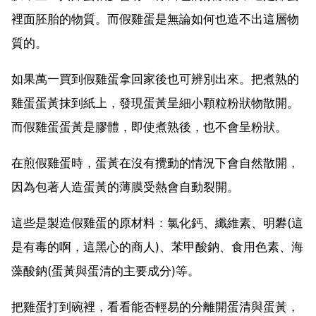
裡面胚胎的物質。而假雞蛋是無論如何也造不出這層物
質的。
如果萬一買到假雞蛋拿回家後也可辨別出來。把煮熟的
雞蛋蛋黃抹到紙上，發現蛋黃呈細小顆粒粉狀物散開。
而假雞蛋蛋黃是膠體，即使煮熟後，也不會呈粉狀。
在煎假雞蛋時，蛋黃在沒有攪動的情況下會自然散開，
因為包著人造蛋黃的薄膜受熱會自動裂開。
這些是製造假雞蛋的原材料：氯化鈣、纖維素、明礬(這
是有毒的啊，這黑心的商人)、苯甲酸鈉、食用色素、海
藻酸鈉(蛋黃與蛋清的主要成分)等。
把雞蛋打到碗裡，看看能否輕易的分離開蛋清與蛋黃，