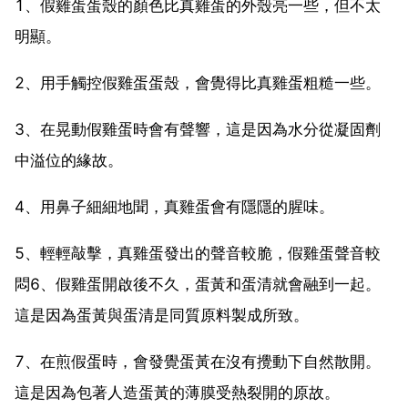
1、假雞蛋蛋殼的顏色比真雞蛋的外殼亮一些，但不太
明顯。
2、用手觸控假雞蛋蛋殼，會覺得比真雞蛋粗糙一些。
3、在晃動假雞蛋時會有聲響，這是因為水分從凝固劑
中溢位的緣故。
4、用鼻子細細地聞，真雞蛋會有隱隱的腥味。
5、輕輕敲擊，真雞蛋發出的聲音較脆，假雞蛋聲音較
悶6、假雞蛋開啟後不久，蛋黃和蛋清就會融到一起。
這是因為蛋黃與蛋清是同質原料製成所致。
7、在煎假蛋時，會發覺蛋黃在沒有攪動下自然散開。
這是因為包著人造蛋黃的薄膜受熱裂開的原故。