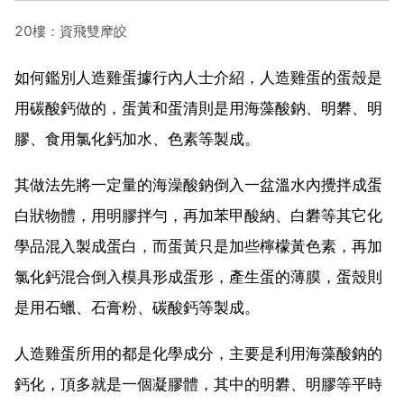
20樓：資飛雙摩皎
如何鑑別人造雞蛋據行內人士介紹，人造雞蛋的蛋殼是
用碳酸鈣做的，蛋黃和蛋清則是用海藻酸鈉、明礬、明
膠、食用氯化鈣加水、色素等製成。
其做法先將一定量的海澡酸鈉倒入一盆溫水內攪拌成蛋
白狀物體，用明膠拌勻，再加苯甲酸納、白礬等其它化
學品混入製成蛋白，而蛋黃只是加些檸檬黃色素，再加
氯化鈣混合倒入模具形成蛋形，產生蛋的薄膜，蛋殼則
是用石蠟、石膏粉、碳酸鈣等製成。
人造雞蛋所用的都是化學成分，主要是利用海藻酸鈉的
鈣化，頂多就是一個凝膠體，其中的明礬、明膠等平時