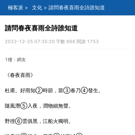
極客派
>
文化
> 請問春夜喜雨全詩誰知道
請問春夜喜雨全詩誰知道
2022-12-25 07:35:20 字數 868 閱讀 1753
1樓：網友
《春夜喜雨》
杜甫。好雨知②時節，當③春乃④發生。
隨風潛⑤入夜，潤物細無聲。
野徑⑥雲俱黑，江船火獨明。