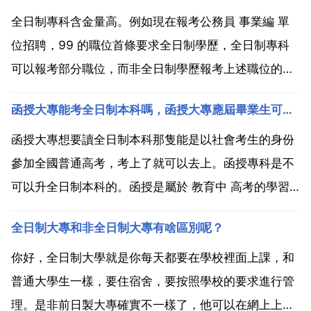
全日制專科含金量高。例如現在報考公務員 事業編 單
位招聘，99 的職位首條要求全日制學歷，全日制專科
可以報考部分職位，而非全日制學歷報考上述職位的可
能性微乎其微。如果沒工作寧願三戰6月普通高考也不
函授大專能考全日制本科嗎，函授大專應屆畢業生可以考全日制本科嗎？
讀成考 自考。成考 自考畢業證國家承認學歷能晉級 晉
升職稱 考研，就是找工作不好使。非全日制本科和全日
函授大專想要讀全日制本科那隻能是以社會考生的身份
制...
參加全國普通高考，考上了就可以去上。函授專科是不
可以升全日制本科的。函授是屬於 教育中 高考的學習
方式，所有 教育所獲得的學歷都不是全日制學歷，所以
全日制大專和非全日制大專有啥區別呢？
教育的專科是不可能升本科的。教育發展到現在已經不
需要學生整天在學校學習，這點全日制學歷是區別於 教
你好，全日制大學就是你每天都要在學校裡面上課，和
育學...
普通大學生一樣，要住宿舍，要按照學校的要求進行管
理。是非前日製大專確實不一樣了，他可以在網上上課