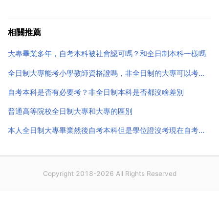
聽，也可以花去另外的途徑參加學習，也就是說，不用
一整天呆在學校裡面。主要是找工作的區別，例如現在
相關推薦
報考公務員 事業編 單位招聘，99 的職位首條要求全日
大專畢業多年，自考本科被社會認可嗎？和全日制本科一樣嗎
制學歷...
全日制大專能考小學教師資格證嗎，非全日制的大專可以考小學的教師資格證嗎？
自考本科是否有必要考？非全日制本科是否都沒啥差別
普通高等院校全日制大專和大專的區別
本人全日制大專畢業然後自考本科但是學位證沒考現在自考本科證畢業證在手，學位證能補嗎？怎麼補
Copyright 2018-2026 All Rights Reserved