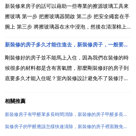
果。專業的檢測治理單位，他們用專業的藥物做治理，
新裝修來房子的話可以藉助一些專業的擦源玻璃工具來
效果很明顯，一...
擦玻璃 第一步 把擦玻璃器開啟 第二步 把安全繩套在手
腕上 第三步 將擦玻璃器在水中浸泡，然後在清潔棉上
塗洗潔精第四步 開啟窗戶，將有繩子的一面放在窗外，
新裝修的房子多久才能住進去，新裝修房子，一般要放多久才能入住？
有手柄的一片放在窗內，雙面吸合，關窗 第五步 開始
擦玻璃，一面擦兩面淨。用毛巾蘸啤酒或溫熱的食醋
剛裝修好的房子並不能馬上入住，因為我們在裝修的時
擦...
候很多的材料都是含有害氣體，那麼剛裝修好的房子到
底要多久才能入住呢？室內裝修設計避免不了裝修汙
染，牆紙 乳膠漆 牆布 窗簾 各類膠等裝修材料都能產生
有害物質，對身體造成危害。針對裝修汙染，治理方法
相關推薦
很重要，及時有效的治理裝修汙染對家人們的身體健康
新裝修房子有甲醛苯多長時間消除，新裝修的房子甲醛多長時間就沒了？
有保障。...
裝修房子的甲醛應該怎樣快速清除，新裝修的房子裡面難免有甲醛，該如何快速清除甲醛？