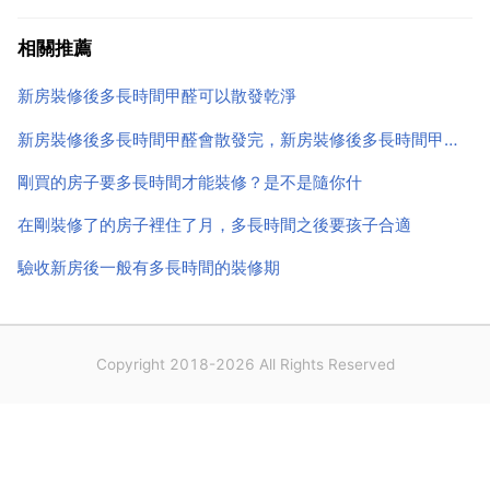
材料本身比較環保的話，注意開窗通風，在擺放點綠色
植物或者活性炭之類的，可以起到很好的治理效果！活
相關推薦
性炭吸附法已逐漸為國際社會所共享。活性炭既能吸
新房裝修後多長時間甲醛可以散發乾淨
附...
新房裝修後多長時間甲醛會散發完，新房裝修後多長時間甲醛可以散發乾淨？
剛買的房子要多長時間才能裝修？是不是隨你什
在剛裝修了的房子裡住了月，多長時間之後要孩子合適
驗收新房後一般有多長時間的裝修期
Copyright 2018-2026 All Rights Reserved