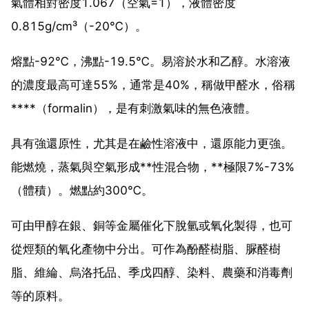
氣體相對密度1.067（空氣=1），液體密度
0.815g/cm³（-20℃）。
熔點-92℃，沸點-19.5℃。易溶於水和乙醇。水溶液
的濃度最高可達55%，通常是40%，稱做甲醛水，俗稱
****（formalin），是有刺激氣味的無色液體。
具有強還原性，尤其是在鹼性溶液中，還原能力更強。
能燃燒，蒸氣與空氣形成**性混合物，**極限7%-73%
（體積）。燃點約300℃。
可由甲醇在銀、銅等金屬催化下脫氫或氧化製得，也可
從烴類的氧化產物中分出。可作為酚醛樹脂、脲醛樹
脂、維綸、烏洛托品、季戊四醇、染料、農藥和消毒劑
等的原料。