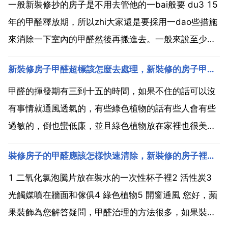
一般新裝修抄的房子是不用去管他的一bai般要 du3 15
年的甲醛釋放期，所以zhi大家還是要採用一dao些措施
來消除一下室內的甲醛然後再搬進去。一般來說至少要
完全通風三個月左右。因為甲醛在溫度高的環境中揮發
新裝修房子甲醛超標該怎麼去處理，新裝修的房子甲醛超標怎麼辦
的特別快，所以最好是在春天裝修完利用夏季通風來清
除甲醛。同時還要在屋裡面多擺放一些綠色的植物...
甲醛的揮發期有三到十五的時間，如果不住的話可以沒
有事情就通風透氣的，有些綠色植物的話有些人會有些
過敏的，倒也蠻低廉，並且綠色植物放在家裡也很美
觀。迪亞 林什麼的草本分解，不是很嚴重的話半個月就
裝修房子的甲醛應該怎樣快速清除，新裝修的房子裡面難免有甲醛，該如何快速清除甲醛？
可以見效果，如果汙染嚴重的話個把月也可以見到效
果。專業的檢測治理單位，他們用專業的藥物做治理，
1 二氧化氯泡騰片放在裝水的一次性杯子裡2 活性炭3
效果很明顯，一...
光觸媒噴在牆面和傢俱4 綠色植物5 開窗通風 您好，蘋
果裝飾為您解答疑問，甲醛治理的方法很多，如果裝修