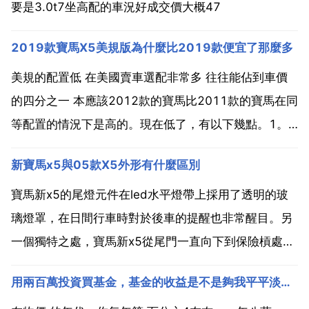
要是3.0t7坐高配的車況好成交價大概47
2019款寶馬X5美規版為什麼比2019款便宜了那麼多
美規的配置低 在美國賣車選配非常多 往往能佔到車價
的四分之一 本應該2012款的寶馬比2011款的寶馬在同
等配置的情況下是高的。現在低了，有以下幾點。1。
相比11款的寶馬比10的寶馬，改動許多，包款配置和
新寶馬x5與05款X5外形有什麼區別
外觀。所以11款寶馬已經超出自己實際 換句話說是被
炒作高了。2,12款的寶馬比11款寶馬，沒有太...
寶馬新x5的尾燈元件在led水平燈帶上採用了透明的玻
璃燈罩，在日間行車時對於後車的提醒也非常醒目。另
一個獨特之處，寶馬新x5從尾門一直向下到保險槓處鮮
明的水平線條，從後部凸顯了全新x5的款式。寶馬新x5
用兩百萬投資買基金，基金的收益是不是夠我平平淡淡的過日子了呀
較老款車型加長了車身尺寸，從而也增加了座艙空間，