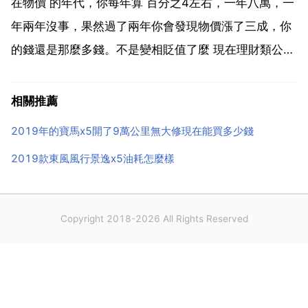
以利於全新的7人3排座椅設定。同時透過可傾倒座椅
在物價 的年代，你每年算 百分之4左右，一年八萬，一
設...
年兩年沒事，果然過了兩年你會發現物價漲了三成，你
的錢還是那麼多錢。不是變相貶值了麼 現在理財類公司
也可以考慮，我在蘇州恆昌，有意私聊 光物價漲得就不
夠你平平淡淡的了！我錢雖然不多，但是我還是想買收
相關推薦
益高的理財，銀行太虧了我買的理財收益率18 本金不
2019年的寶馬x5開了9萬公里無大修現在能買多少錢
多...
2019款東風風行景逸x5油耗怎麼樣
Copyright 2018-2026 All Rights Reserved