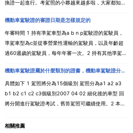
換證一起進行。考駕照的小夥越來越多啦，大家都知道
駕駛證到期要怎麼更換嗎？換證的時候都需要準備些什
機動車駕駛證的審證日期是怎樣規定的
麼材料呢，聽發兔給你一一道來，哈哈。濟南市機動車
駕駛證換證手續？一 機動車駕駛人的身份證明 二 原機
年審時間 1 持有準駕車型為a b n p駕駛證的駕駛員，
動車駕...
準駕車型為c並從事營業性運輸的駕駛員，以及年齡超
過60週歲的駕駛員，每年年審一次。2 持有其他準駕車
型駕駛證的，每兩年年審一次。3 年審期限以駕駛證 副
機動車駕駛證屬於什麼類別的證書，機動車駕駛證分類有哪些？
證 年審有效期為準，逾期未審的駕駛員要接受100元的
處罰。手續流程 如果說你沒有空到車管所...
具體如下 1 駕照將分為15個級別 駕照分為a1 a2 a3
b1 b2 c1 c2 c3個級別2007 04 02 細化後的車型 回
將分開進行駕駛證考試，舊答駕照可繼續使用。2 本報
訊公安部上週正式釋出 機動車駕駛證業務工作規範 規
定，推出機動車駕駛證分級制，將駕照分為a1 a2 a3
相關推薦