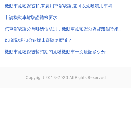
b1 b2...
機動車駕駛證被扣,有農用車駕駛證,還可以駕駛農用車嗎
申請機動車駕駛證體檢要求
汽車駕駛證分為哪幾個級別，機動車駕駛證分為那幾個等級，每個等級分別可以駕駛什麼型別的車？
b2駕駛證扣分逾期未審驗怎麼辦？
機動車駕駛證被暫扣期間駕駛機動車一次應記多少分
Copyright 2018-2026 All Rights Reserved