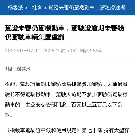
極客派
>
社會
> 駕證未審仍駕機動車，駕駛證逾期
未審驗仍駕駛車輛怎麼處罰
駕證未審仍駕機動車，駕駛證逾期未審驗
仍駕駛車輛怎麼處罰
2022-10-07 01:05:28 字數 5381 閱讀 5834
1樓：謝其汛
不能。駕駛證逾期未審驗應當抓緊參加審驗，未通過審
驗前不得駕駛機動車。駕駛人逾期不參加審驗仍駕駛機
動車的，由公安交管部門處二百元以上五百元以下罰
款。
《機動車駕駛證申領和使用規定》第七十條 持有大型客