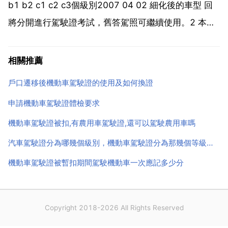
b1 b2 c1 c2 c3個級別2007 04 02 細化後的車型 回
將分開進行駕駛證考試，舊答駕照可繼續使用。2 本報
訊公安部上週正式釋出 機動車駕駛證業務工作規範 規
定，推出機動車駕駛證分級制，將駕照分為a1 a2 a3
相關推薦
b1 b2...
戶口遷移後機動車駕駛證的使用及如何換證
申請機動車駕駛證體檢要求
機動車駕駛證被扣,有農用車駕駛證,還可以駕駛農用車嗎
汽車駕駛證分為哪幾個級別，機動車駕駛證分為那幾個等級，每個等級分別可以駕駛什麼型別的車？
機動車駕駛證被暫扣期間駕駛機動車一次應記多少分
Copyright 2018-2026 All Rights Reserved