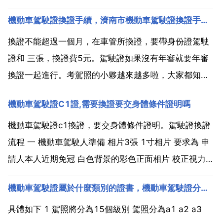
機動車駕駛證換證手續，濟南市機動車駕駛證換證手續？
換證不能超過一個月，在車管所換證，要帶身份證駕駛
證和 三張，換證費5元。駕駛證如果沒有年審就要年審
換證一起進行。考駕照的小夥越來越多啦，大家都知道
駕駛證到期要怎麼更換嗎？換證的時候都需要準備些什
機動車駕駛證C1證,需要換證要交身體條件證明嗎
麼材料呢，聽發兔給你一一道來，哈哈。濟南市機動車
駕駛證換證手續？一 機動車駕駛人的身份證明 二 原機
機動車駕駛證c1換證，要交身體條件證明。駕駛證換證
動車駕...
流程 一 機動車駕駛人準備 相片3張 1寸相片 要求為 申
請人本人近期免冠 白色背景的彩色正面相片 校正視力
者須戴眼鏡 二 機動車駕駛人應當到縣級或者部隊團級
機動車駕駛證屬於什麼類別的證書，機動車駕駛證分類有哪些？
以上醫療機構出具有關身體條件的證明，證明上需貼上
醫療機構壓 蓋章 三 機動車駕駛人填寫 機...
具體如下 1 駕照將分為15個級別 駕照分為a1 a2 a3