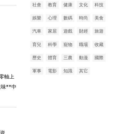
社會
教育
健康
文化
科技
娛樂
心理
數碼
時尚
美食
汽車
家居
遊戲
財經
旅遊
育兒
科學
寵物
職場
收藏
歷史
體育
三農
動漫
國際
軍事
電影
知識
其它
在零軸上
味**中
資