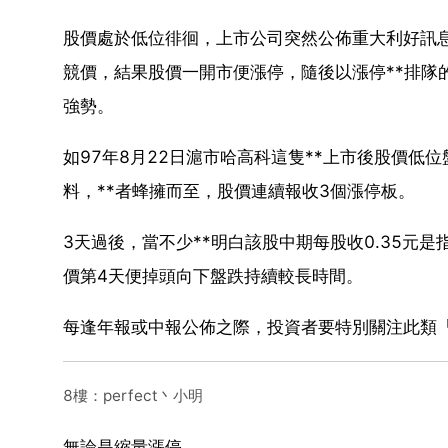
股價處於低位徘徊，上市公司突然公佈重大利好訊息
競價，結果股價一開市便漲停，隨後以漲停**排隊
強勢。
如97年8月22日滬市哈高科這隻**上市後股價低
料，**者蜂擁而至，股價連續報收3個漲停板。
3天過後，當不少**明白該股中期每股收0.35元
價第4天便掉頭向下盤跌持續較長時間。
每逢年報或中報公佈之際，投資者要特別關注此類
8樓：perfect丶小明
無論是縮量漲停