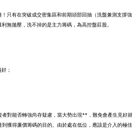
種！只有在突破成交密集區和前期頭部回抽（洗盤兼測支撐強
獲利無拋壓，洗不掉的是主力籌碼，為高控盤莊股。
越好；
資者對能否轉強尚存疑慮，當大勢出現**，難免會產生見好
達到獲得廉價籌碼的目的。由於處在低位，應該是介入的極