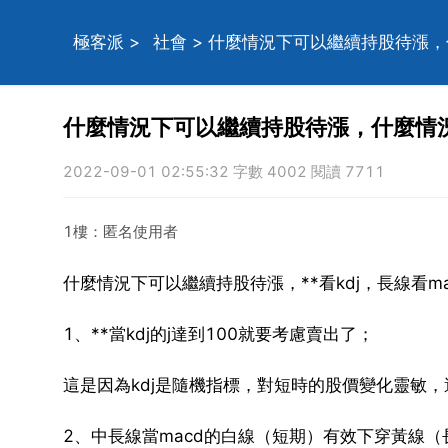
極客派
>
社會
> 什麼情況下可以繼續持股待漲
什麼情況下可以繼續持股待漲，什麼情
2022-09-01 02:55:32 字數 4002 閱讀 7711
1樓：匿名使用者
什麼情況下可以繼續持股待漲，**看kdj，長線看ma
1、**當kdj的j達到100就要考慮賣出了；
這是因為kdj是隨機指標，對短時的股價變化靈敏，
2、中長線當macd的白線（短期）有效下穿黃線