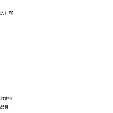
度）確
就收做個
佳品種，