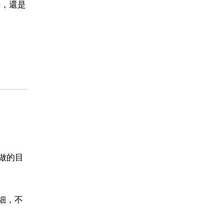
好，還是
做的目
細，不