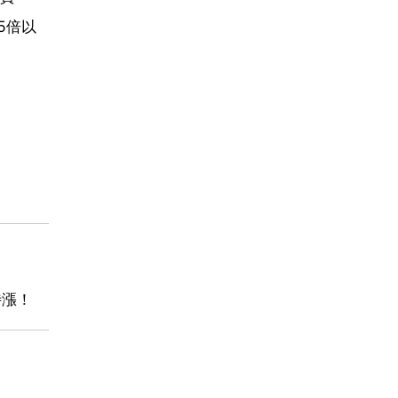
5倍以
。
待漲！