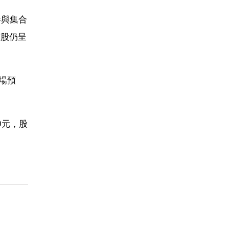
參與集合
該股仍呈
市場預
0元，股