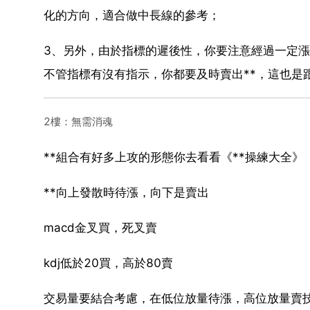
化的方向，適合做中長線的參考；
3、另外，由於指標的遲後性，你要注意經過一定漲
不管指標有沒有指示，你都要及時賣出**，這也是
2樓：無需消魂
**組合有好多上攻的形態你去看看《**操練大全》
**向上發散時待漲，向下是賣出
macd金叉買，死叉賣
kdj低於20買，高於80賣
交易量要結合考慮，在低位放量待漲，高位放量賣