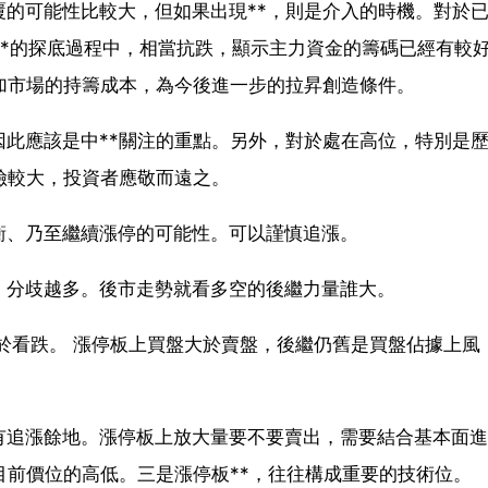
的可能性比較大，但如果出現**，則是介入的時機。對於
在**的探底過程中，相當抗跌，顯示主力資金的籌碼已經有較
加市場的持籌成本，為今後進一步的拉昇創造條件。
此應該是中**關注的重點。另外，對於處在高位，特別是
險較大，投資者應敬而遠之。
衝、乃至繼續漲停的可能性。可以謹慎追漲。
，分歧越多。後市走勢就看多空的後繼力量誰大。
於看跌。 漲停板上買盤大於賣盤，後繼仍舊是買盤佔據上風
有追漲餘地。漲停板上放大量要不要賣出，需要結合基本面進
目前價位的高低。三是漲停板**，往往構成重要的技術位。