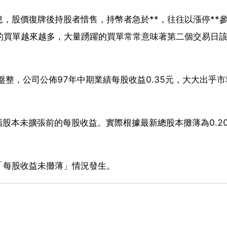
，股價復牌後持股者惜售，持幣者急於**，往往以漲停**
的買單越來越多，大量踴躍的買單常常意味著第二個交易日
位盤整，公司公佈97年中期業績每股收益0.35元，大大出乎
是指股本未擴張前的每股收益。實際根據最新總股本攤薄為0.2
「每股收益未攤薄」情況發生。