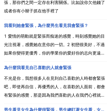
張，那你們之間一定存在利害關係。比如說你欠他錢了
或者你有小辮子抓在他手裡了
我看到她會緊張，為什麼男生看見我會緊張？
1 愛情的萌動就是緊張而痴迷的感覺，時刻感覺她的目
光注視著，感覺她在意你的一切。2 初戀很美好，不過
如果你變得更優秀，你的學業你的愛好你的志向更遠
大，她就會越來越渺小。3 觀察她的長處，向她學習並
為什麼我看見自己喜歡的人就會緊張
超越她，看她望向的目標，找尋對方的優點並超越他。
4 告訴你自己還會遇到更加讓你緊張的女生，如果不能
不光是你，我想很多人在見到自己喜歡的人時都會緊張
克服，...
吧，即使再自信，再優秀的人，在喜歡的人面前，都會
有緊張的感覺，那是因為我們喜歡的人在我們心裡就是
神一般的存在，我們也許對很多事都有把握，唯獨對他
男生看見女生為什麼很緊張，男生總盯著女生看，女生為什麼會緊張