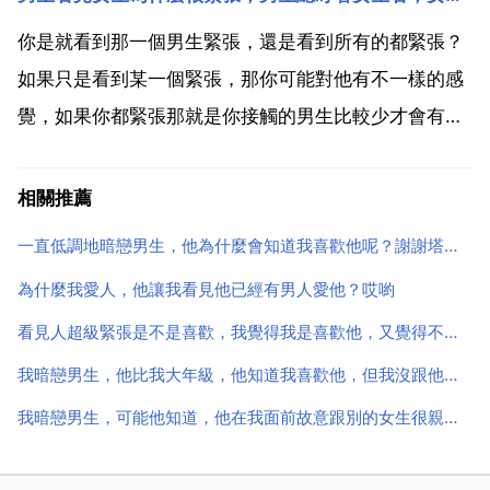
是否喜歡我們沒有把握，所以才會緊張不自信。你肯定
是初戀吧，而且還是暗戀，我記得我當初也這樣，一見
你是就看到那一個男生緊張，還是看到所有的都緊張？
到他就不自覺...
如果只是看到某一個緊張，那你可能對他有不一樣的感
覺，如果你都緊張那就是你接觸的男生比較少才會有這
樣的感覺。如果是因為接觸少的話，你可以嘗試這，每
天去跟不同的男生說話，不管說什麼，只是最一般的打
相關推薦
招呼也可以，慢慢的或許就會好的。1.他喜歡你，分開
一直低調地暗戀男生，他為什麼會知道我喜歡他呢？謝謝塔羅占卜 聖盃侍衛逆位權杖9正
久了，有點...
為什麼我愛人，他讓我看見他已經有男人愛他？哎喲
看見人超級緊張是不是喜歡，我覺得我是喜歡他，又覺得不是，好混亂啊，想這個問題想了好久了，好累啊
我暗戀男生，他比我大年級，他知道我喜歡他，但我沒跟他告白，我真的不知道這麼辦
我暗戀男生，可能他知道，他在我面前故意跟別的女生很親密，是想讓我吃醋還是拒絕我？求解啊