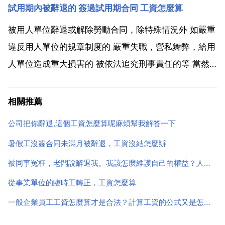
試用期內被辭退的 簽過試用期合同 工資怎麼算
單。缺點 某些地區執法力度可能不是很大 2 可以到當
地人力資源和社會保障局內的勞動爭議仲裁委員...
被用人單位辭退或解除勞動合同，除特殊情況外 如嚴重
違反用人單位的規章制度的 嚴重失職，營私舞弊，給用
人單位造成重大損害的 被依法追究刑事責任的等 當然
應該有經濟補償或賠償。如果符合勞動合同法和勞動合
同的約定，用人單位應按勞動合同法第46 47條規定向
相關推薦
勞動者支付經濟補償 如果違反勞動合同法和勞動合同
公司把你辭退,這個工資怎麼算呢麻煩幫我解答一下
的...
暑假工沒簽合同未滿月被辭退，工資沒結怎麼辦
被同事冤枉，老闆說辭退我。我該怎麼維護自己的權益？人事找我說辭退我的話我要怎麼要求公司賠償
從事業單位的臨時工轉正，工資怎麼算
一般企業員工工資怎麼算才是合法？計算工資的公式又是怎麼的來的