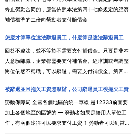
終止勞動合同的，應當依照本法第四十七條規定的經濟
補償標準的二倍向勞動者支付賠償金。
怎麼才算單位違法辭退員工，什麼算是違法辭退員工
回答不違法，並不等於不需要支付補償金。只要是非本
人意願離職，企業都需要支付補償金。經培訓或者調整
崗位依然不稱職，可以辭退，需要支付補償金。第四十
條 有下列情形之一的，用人單位提前三十日以書面形式
被辭退並且拖欠工資怎麼辦，公司辭退員工後拖欠工資
通知勞動者本人或者額外支付勞動者一個月工資後，可
以解除勞動合同 二 勞動者不能勝任工作，經過培訓或
勞動保障局 全國各個地區的統一專線 是12333前面要
者調整工...
加上各個地區的區號的 一 勞動者如果是給用人單位工
作，有兩個途徑可以要求支付工資 1 勞動者可以到當地
人力資源和社會保障局內的勞動監察投訴 優點 方式簡