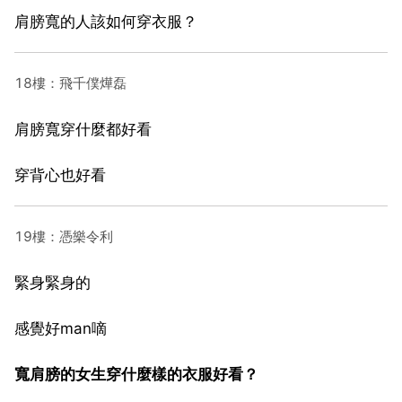
肩膀寬的人該如何穿衣服？
18樓：飛千僕燁磊
肩膀寬穿什麼都好看
穿背心也好看
19樓：憑樂令利
緊身緊身的
感覺好man嘀
寬肩膀的女生穿什麼樣的衣服好看？