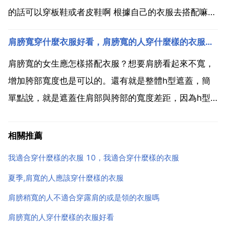
的話可以穿板鞋或者皮鞋啊 根據自己的衣服去搭配嘛
韓版的衣服可以啊,有點長,下面也是寬鬆的,正好可以遮
肩膀寬穿什麼衣服好看，肩膀寬的人穿什麼樣的衣服好看
住肚子和大腿,褲子可以穿小腳褲,最好是黑色的.不管怎
麼穿,只要自己舒服就行.不可能你穿一套衣服出來...
肩膀寬的女生應怎樣搭配衣服？想要肩膀看起來不寬，
增加胯部寬度也是可以的。還有就是整體h型遮蓋，簡
單點說，就是遮蓋住肩部與胯部的寬度差距，因為h型
是直上直下的，這麼整體看上去，肩部和胯部是同款
的，這也就不存在肩太寬的問題哦。肩膀寬的人該如何
相關推薦
穿衣服？肩膀寬的人穿什麼樣的衣服好看 想要肩膀看起
我適合穿什麼樣的衣服 10，我適合穿什麼樣的衣服
來不寬，增加...
夏季,肩寬的人應該穿什麼樣的衣服
肩膀稍寬的人不適合穿露肩的或是領的衣服嗎
肩膀寬的人穿什麼樣的衣服好看