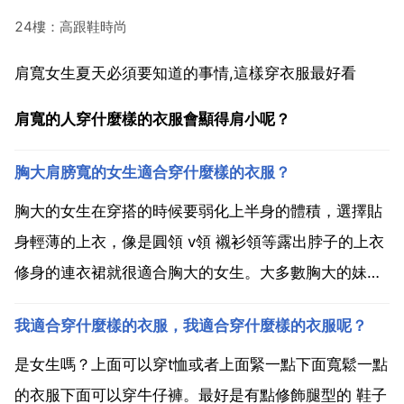
24樓：高跟鞋時尚
肩寬女生夏天必須要知道的事情,這樣穿衣服最好看
肩寬的人穿什麼樣的衣服會顯得肩小呢？
胸大肩膀寬的女生適合穿什麼樣的衣服？
胸大的女生在穿搭的時候要弱化上半身的體積，選擇貼
身輕薄的上衣，像是圓領 v領 襯衫領等露出脖子的上衣
修身的連衣裙就很適合胸大的女生。大多數胸大的妹紙
上半身看起來都會比較飽滿，如果一不小心穿錯衣服，
我適合穿什麼樣的衣服，我適合穿什麼樣的衣服呢？
還會顯得很臃腫。選擇衣服的時候記得不要選擇高領的
衣服，這樣的衣服遮住了纖細的脖子，會讓顯得更臃
是女生嗎？上面可以穿t恤或者上面緊一點下面寬鬆一點
腫，上半...
的衣服下面可以穿牛仔褲。最好是有點修飾腿型的 鞋子