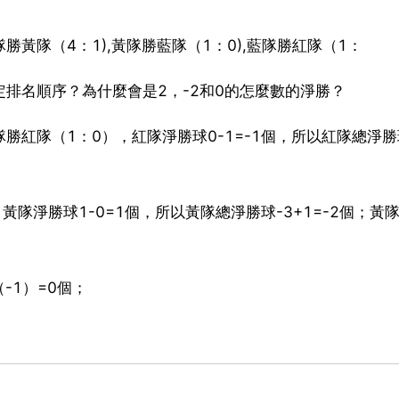
勝黃隊（4：1),黃隊勝藍隊（1：0),藍隊勝紅隊（1：
定排名順序？為什麼會是2，-2和0的怎麼數的淨勝？
，藍隊勝紅隊（1：0），紅隊淨勝球0-1=-1個，所以紅隊總淨勝
，黃隊淨勝球1-0=1個，所以黃隊總淨勝球-3+1=-2個；黃
：
-1）=0個；