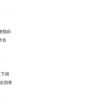
數指自
於合
欠下得
次回答