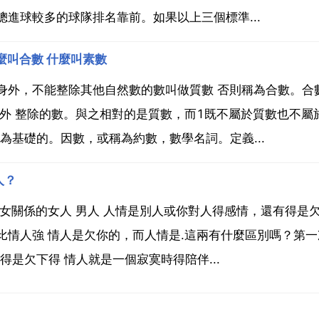
進球較多的球隊排名靠前。如果以上三個標準...
麼叫合數 什麼叫素數
身外，不能整除其他自然數的數叫做質數 否則稱為合數。合
除外 整除的數。與之相對的是質數，而1既不屬於質數也不屬
為基礎的。因數，或稱為約數，數學名詞。定義...
人？
男女關係的女人 男人 人情是別人或你對人得感情，還有得是
比情人強 情人是欠你的，而人情是.這兩有什麼區別嗎？第一
是欠下得 情人就是一個寂寞時得陪伴...