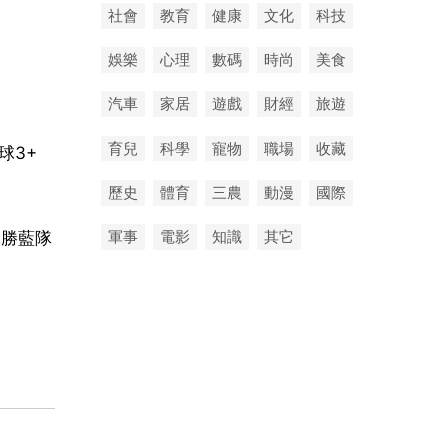
社會
教育
健康
文化
科技
娛樂
心理
數碼
時尚
美食
汽車
家居
遊戲
財經
旅遊
育兒
科學
寵物
職場
收藏
球3+
歷史
體育
三農
動漫
國際
軍事
電影
知識
其它
隊勝藍隊