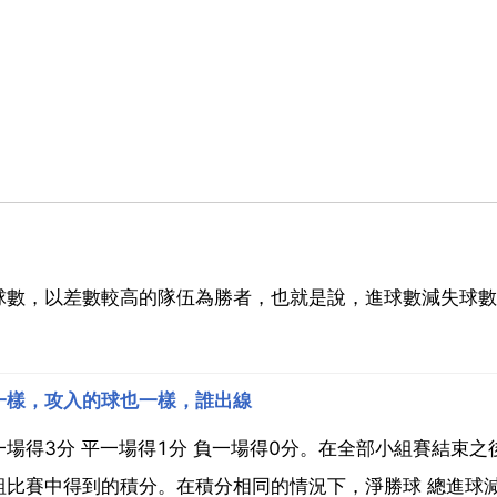
。
球數，以差數較高的隊伍為勝者，也就是說，進球數減失球數
一樣，攻入的球也一樣，誰出線
場得3分 平一場得1分 負一場得0分。在全部小組賽結束之
組比賽中得到的積分。在積分相同的情況下，淨勝球 總進球