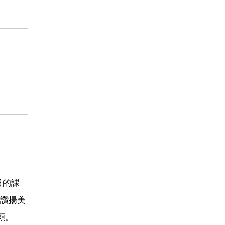
日的課
讚揚美
願。