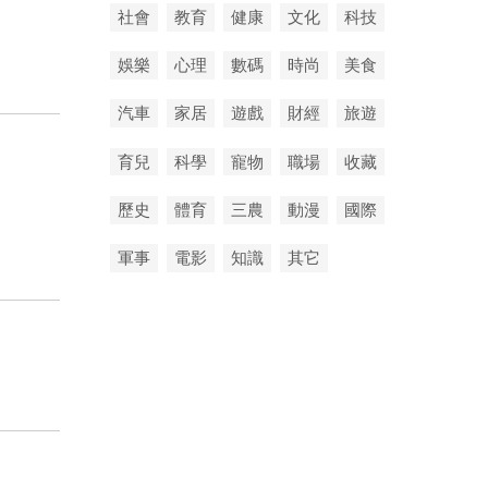
社會
教育
健康
文化
科技
娛樂
心理
數碼
時尚
美食
！
汽車
家居
遊戲
財經
旅遊
育兒
科學
寵物
職場
收藏
歷史
體育
三農
動漫
國際
軍事
電影
知識
其它