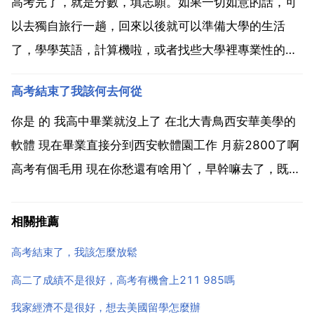
般情況下只要你努力了，你的期望值與你的真實水平在
高考完了，就是分數，填志願。如果一切如意的話，可
同一平面上，就...
以去獨自旅行一趟，回來以後就可以準備大學的生活
了，學學英語，計算機啦，或者找些大學裡專業性的書
本看看，都可以的 高考後的暑假，這件事最需要去做，
高考結束了我該何去何從
以免影響大學生活 高考結束了，該是你想想怎麼過好大
學4年美好時光的時候了。大學4年光陰如箭，如果不好
你是 的 我高中畢業就沒上了 在北大青鳥西安華美學的
好的過好...
軟體 現在畢業直接分到西安軟體園工作 月薪2800了啊
高考有個毛用 現在你愁還有啥用丫，早幹嘛去了，既然
已經考完了，那就想去 就去那裡玩，你是 的考生？這
分數不理想嗎，那就想開點嘛，我去年高考的，也不理
相關推薦
想，但還是就這麼過來了啊。條條大路通羅馬，朋...
高考結束了，我該怎麼放鬆
高二了成績不是很好，高考有機會上211 985嗎
我家經濟不是很好，想去美國留學怎麼辦