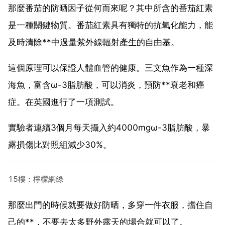
那麼番茄的防晒因子從何而來呢？其中所含的番茄紅素
是一種關鍵物質。番茄紅素具有獨特的抗氧化能力，能
及時清除**中過量紫外線輻射產生的自由基。
這個原理可以保證人體血管的健康。三文魚作為一種深
海魚，富含ω-3脂肪酸，可以消炎，預防**衰老和癌
症。在英國進行了一項測試。
實驗者連續3個月每天攝入約4000mgω-3脂肪酸，暴
露損傷比對照組減少30%。
15樓：檸檬網綠
那麼出門的時候就要做好防晒，多穿一件衣服，擋住自
己的**，不要去太多野外露天的場合就可以了。