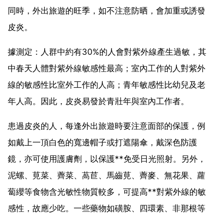
同時，外出旅遊的旺季，如不注意防晒，會加重或誘發
皮炎。
據測定：人群中約有30%的人會對紫外線產生過敏，其
中春天人體對紫外線敏感性最高；室內工作的人對紫外
線的敏感性比室外工作的人高；青年敏感性比幼兒及老
年人高。因此，皮炎易發於青壯年與室內工作者。
患過皮炎的人，每逢外出旅遊時要注意面部的保護，例
如戴上一頂白色的寬邊帽子或打遮陽傘，戴深色防護
鏡，亦可使用護膚劑，以保護**免受日光照射。另外，
泥螺、莧菜、薺菜、萵苣、馬齒莧、薺麥、無花果、蘿
蔔纓等食物含光敏性物質較多，可提高**對紫外線的敏
感性，故應少吃。一些藥物如磺胺、四環素、非那根等