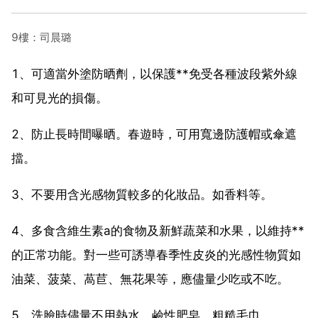
9樓：司晨璐
1、可適當外塗防晒劑，以保護**免受各種波段紫外線
和可見光的損傷。
2、防止長時間曝晒。春遊時，可用寬邊防護帽或傘遮
擋。
3、不要用含光感物質較多的化妝品。如香料等。
4、多食含維生素a的食物及新鮮蔬菜和水果，以維持**
的正常功能。對一些可誘導春季性皮炎的光感性物質如
油菜、菠菜、萵苣、無花果等，應儘量少吃或不吃。
5、洗臉時儘量不用熱水、鹼性肥皂、粗糙毛巾。