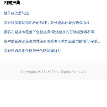
可以達到很好的殺菌效果。當然也可以增加殺菌時間來
相關推薦
滿足某些特殊要求。紫外線波長在240 28...
紫外線怎麼防護
紫外線怎麼晒傷面板的原理，紫外線為什麼會晒傷面板
鑽石在紫外線照射下會發光嗎,紫外線真的可以鑑別鑽石嗎
在中國紫外線最強的城市有哪些呢？紫外線最弱的城市有哪些呢
紫外線過敏用什麼牌子的防晒霜好點
Copyright 2018-2026 All Rights Reserved