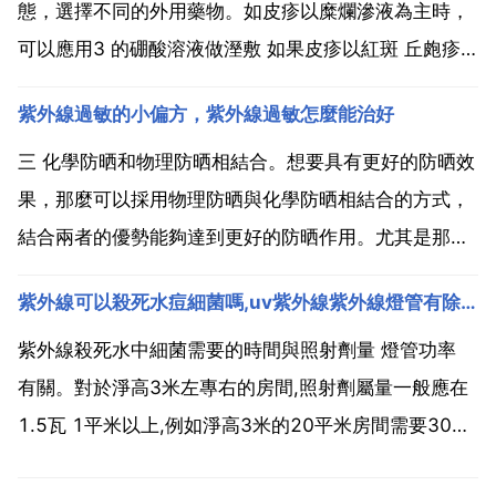
態，選擇不同的外用藥物。如皮疹以糜爛滲液為主時，
可以應用3 的硼酸溶液做溼敷 如果皮疹以紅斑 丘皰疹
斑丘疹為主時，可以外用糖皮質激素製劑，如地塞米松
紫外線過敏的小偏方，紫外線過敏怎麼能治好
乳膏 丁酸氫化可的松乳膏 地奈德乳膏 糠酸莫米松乳膏
等，或者應用鈣調神經磷酸酶抑制劑，如他克莫司軟膏
三 化學防晒和物理防晒相結合。想要具有更好的防晒效
...
果，那麼可以採用物理防晒與化學防晒相結合的方式，
結合兩者的優勢能夠達到更好的防晒作用。尤其是那些
對紫外線過敏的人，僅僅使用其中的一種能夠起到的作
紫外線可以殺死水痘細菌嗎,uv紫外線紫外線燈管有除臭功能嗎
用可能還不夠，所以可以嘗試採用兩種方式相結合，讓
自己儘可能的降低紫外線過敏發生的概率。總而言之，
紫外線殺死水中細菌需要的時間與照射劑量 燈管功率
想要預防紫...
有關。對於淨高3米左專右的房間,照射劑屬量一般應在
1.5瓦 1平米以上,例如淨高3米的20平米房間需要30w
的紫外線殺菌燈 在該照射劑量下一般需要殺菌40分鐘,