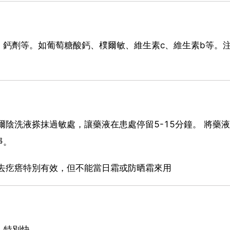
鈣劑等。如葡萄糖酸鈣、樸爾敏、維生素c、維生素b等。
爾陰洗液搽抹過敏處，讓藥液在患處停留5-15分鐘。 將藥
淨。
去疙瘩特別有效，但不能當日霜或防晒霜來用
，特別快