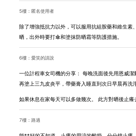
5樓：匿名使用者
除了增強抵抗力以外，可以服用抗組胺藥和維生素、
晒，出外時要打傘和塗抹防晒霜等防護措施。
6樓：愛笑的請說
一位計程車女司機的分享： 每晚洗面後先用恩威潔
再塗上三九皮炎平，帶藥膏入睡直到次日早晨再洗
如果休息在家每天可以多做幾次。 此方對晒後止癢
7樓：路過
能**好的不知道，止癢的用涼的酸奶，分分鐘止癢