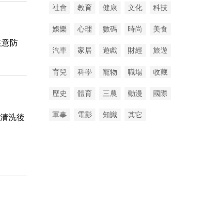
社會
教育
健康
文化
科技
娛樂
心理
數碼
時尚
美食
注意防
汽車
家居
遊戲
財經
旅遊
育兒
科學
寵物
職場
收藏
歷史
體育
三農
動漫
國際
軍事
電影
知識
其它
液清洗後