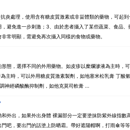
進行抗炎處理，使用含有糖皮質激素或非甾體類的藥物，可起到
外用，避免進一步刺激；3、由於患者攝入了某些蔬菜、食品、
會非常明顯，需避免再次攝入同樣的食物或藥物。
的形態，選擇不同的外用藥物。如皮疹以糜爛滲液為主時，可
丘疹為主時，可以外用糖皮質激素製劑，如地塞米松乳膏 丁酸
神經磷酸酶抑制劑，如他克莫司軟膏 ...
？
動和外出，如果外出身體 裸漏部分一定要塗抹防紫外線指數
出門吧，要出門的話塗上防晒霜。帶好遮陽帽啊，打雨傘等等