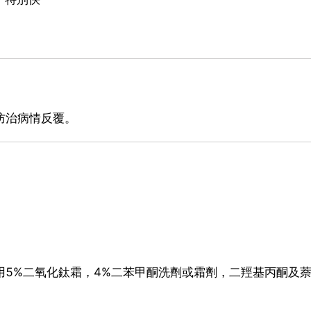
防治病情反覆。
用5%二氧化鈦霜，4%二苯甲酮洗劑或霜劑，二羥基丙酮及