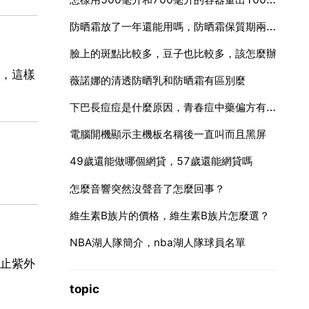
防晒霜放了一年還能用嗎，防晒霜保質期兩年，但是過了一年以後再用還可以嗎？會不會傷害？
臉上的斑點比較多，豆子也比較多，該怎麼辦
，這樣
薇諾娜的清透防晒乳和防晒霜有區別麼
下巴長痘痘是什麼原因，青春痘中藥偏方有哪些
電腦開機顯示主機板名稱後一直叫而且黑屏
49歲還能做哪個網貸，57歲還能網貸嗎
怎麼音響突然沒聲音了怎麼回事？
維生素B族片的價格，維生素B族片怎麼選？
NBA湖人隊簡介，nba湖人隊球員名單
止紫外
topic