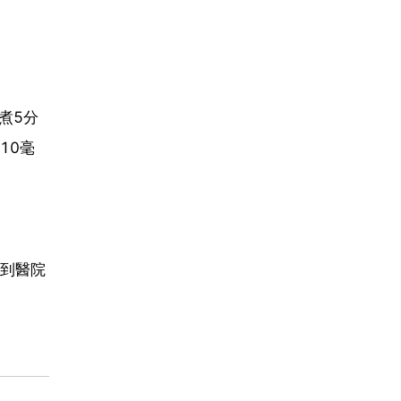
煮5分
10毫
到醫院