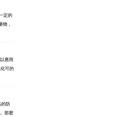
一定的
藥物，
以應用
氫化可的
高的防
。那麼