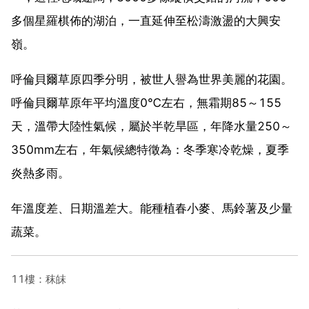
多個星羅棋佈的湖泊，一直延伸至松濤激盪的大興安
嶺。
呼倫貝爾草原四季分明，被世人譽為世界美麗的花園。
呼倫貝爾草原年平均溫度0℃左右，無霜期85～155
天，溫帶大陸性氣候，屬於半乾旱區，年降水量250～
350mm左右，年氣候總特徵為：冬季寒冷乾燥，夏季
炎熱多雨。
年溫度差、日期溫差大。能種植春小麥、馬鈴薯及少量
蔬菜。
11樓：秣皌