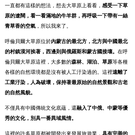
一直都有這樣的想法，想去大草原上看看，
感受一下草
原的遼闊，看一看滿地的牛羊群，再呼吸一下帶有一絲
青草香的空氣
，所以我來了。
呼倫貝爾大草原位於
內蒙古的最北方，北方與中國最北
的村鎮漠河挨著，西邊則與俄羅斯和蒙古國接壤。
在呼
倫貝爾大草原這裡，大多數的
森林、湖泊、草原
等各種
各樣的自然環境都是沒有被人工汙染過的。這裡
遠離了
工業汙染，人為破壞，保持著最原始的自然景觀和古老
的自然風貌。
不僅具有中國傳統文化底蘊，還
融入了中俄、中蒙等優
秀的文化，別具一番異域風情。
這裡的許多草原都被開發出來發展旅遊業，
具有完善的