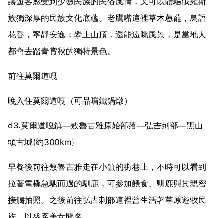
讓遊客感受到少數民族的民俗風情，又可以體驗俄羅斯
族獨深厚的民族文化底蘊。老鷹嘴這裡草木蔥蘢，鳥語
花香，寧靜安逸；攀上山頂，還能遠眺風景，是當地人
都會去踏青賞秋的獨特景色。
前往莫爾道嘎
晚入住莫爾道嘎（可品嚐鐵鍋燉）
d3.莫爾道嘎鎮—敖魯古雅原始部落—弘吉剌部—黑山
頭古城(約300km)
早餐後前往敖魯古雅走在小鎮的街巷上，不時可以看到
拉著雪橇急馳而過的馴鹿，可參加餵食、馴鹿與其親密
接觸拍照。之後前往弘吉剌部這裡曾生活著草原遊牧民
族，以盛產美女聞名。