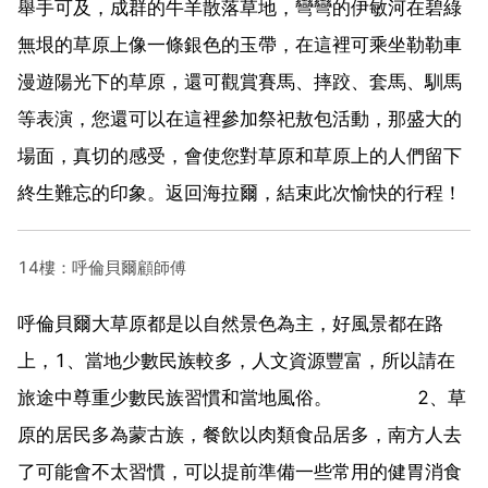
舉手可及，成群的牛羊散落草地，彎彎的伊敏河在碧綠
無垠的草原上像一條銀色的玉帶，在這裡可乘坐勒勒車
漫遊陽光下的草原，還可觀賞賽馬、摔跤、套馬、馴馬
等表演，您還可以在這裡參加祭祀敖包活動，那盛大的
場面，真切的感受，會使您對草原和草原上的人們留下
終生難忘的印象。返回海拉爾，結束此次愉快的行程！
14樓：呼倫貝爾顧師傅
呼倫貝爾大草原都是以自然景色為主，好風景都在路
上，1、當地少數民族較多，人文資源豐富，所以請在
旅途中尊重少數民族習慣和當地風俗。 2、草
原的居民多為蒙古族，餐飲以肉類食品居多，南方人去
了可能會不太習慣，可以提前準備一些常用的健胃消食