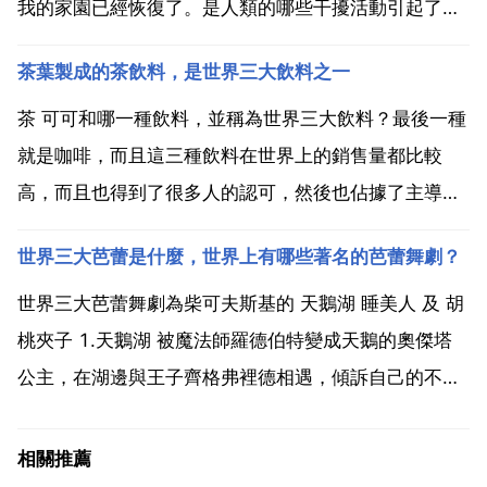
我的家園已經恢復了。是人類的哪些干擾活動引起了草
原生態系統的失衡呢？這些行為的後果是什麼?我們應
茶葉製成的茶飲料，是世界三大飲料之一
該如何改變這種狀態呢？5 工農業的發展 過度放牧等
會打亂生態系統的平衡,危及自身生存.過度的亂砍濫伐
茶 可可和哪一種飲料，並稱為世界三大飲料？最後一種
過度...
就是咖啡，而且這三種飲料在世界上的銷售量都比較
高，而且也得到了很多人的認可，然後也佔據了主導地
位。還有咖啡，因為這三種飲料是世界上最受歡迎的三
世界三大芭蕾是什麼，世界上有哪些著名的芭蕾舞劇？
種飲料，所以才會被稱為世界三大飲料。和咖啡並稱為
世界三大飲料，都是無酒精飲料，喝的人特別多。茶 可
世界三大芭蕾舞劇為柴可夫斯基的 天鵝湖 睡美人 及 胡
可和哪一種...
桃夾子 1.天鵝湖 被魔法師羅德伯特變成天鵝的奧傑塔
公主，在湖邊與王子齊格弗裡德相遇，傾訴自己的不
幸，告訴他 只有忠誠的愛情才能使她擺脫魔法師的統
治，王子發誓永遠愛她。在為王子挑選新娘的舞會上，
相關推薦