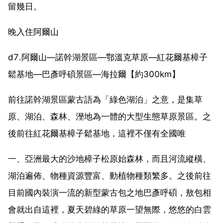
留幾日。
晚入住阿爾山
d7.阿爾山—諾幹湖景區—鄂溫克草原—紅花爾基樟子
鬆基地—巴彥呼碩景區—海拉爾【約300km】
前往諾幹湖景區蒙古語為「綠色湖泊」之意，是集草
原、湖泊、森林、溼地為一體的大型生態草原景區。之
後前往紅花爾基樟子鬆基地，這裡不僅有全國唯
一、亞洲最大的沙地樟子松原始森林，而且河流縱橫、
湖泊遍佈、物種資源豐富、動植物種類繁多。之後前往
目前國內裝演一流的新型蒙古包之地巴彥呼碩，敖包相
會就出自這裡，夏天碧綠的草原一望無際，悠悠的白雲