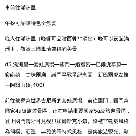
車前往滿洲里
午餐可品嚐特色全魚宴
晚入住滿洲里（晚餐可品嚐西餐**演出）晚可以夜遊滿
洲里，觀賞三國風情兼得的美景
d5.滿洲里—套娃廣場—國門—婚禮宮—巴爾虎草原—
嵯崗鎮—甘珠爾廟—諾門罕戰爭紀念園—新巴爾虎左旗
—阿爾山(約400)
前往被譽為世界吉尼斯的套娃廣場。前往國門，國門為
國家4a級旅遊景區，正在申請批覆國家5a級旅遊景區，
登上國門清晰可見後貝加爾斯克小鎮。婚禮宮建築風格
為簡樸、莊重、典雅的哥特式風格，是集旅遊觀光、歐