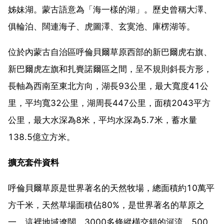
姊妹湖。蒙古語意為「海一樣的湖」。歷史曾稱大澤、
俱輪泊、闊連海子、虎圖澤、玄寞池、庫楞湖等。
位於內蒙古自治區呼倫貝爾草原西部的新巴爾虎右旗、
新巴爾虎左旗和扎賚諾爾區之間，呈不規則斜長方形，
長軸為西南至東北方向，湖長93公里，最大寬度41公
里，平均寬32公里，湖周長447公里，面積2043平方
公里，最大水深為8米，平均水深為5.7米，蓄水量
138.5億立方米。
擴充套件資料
呼倫貝爾草原是世界著名的天然牧場，總面積約10萬平
方千米，天然草場面積佔80%，是世界著名的草原之
一，這裡地域遼闊，3000多條縱橫交錯的河流，500