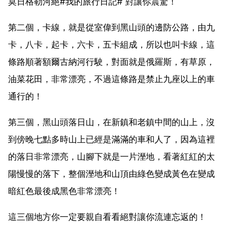
莫日格勒河絕#我的旅行日記# 對讓你震驚！
第二個，卡線，就是從室偉到黑山頭的邊防公路，由九
卡，八卡，起卡，六卡，五卡組成，所以也叫卡線，這
條路順著額爾古納河行駛，對面就是俄羅斯，有草原，
油菜花田，非常漂亮，不過這條路是禁止九座以上的車
通行的！
第三個，黑山頭落日山，在新鎮和老鎮中間的山上，沒
到傍晚七點多時山上已經是滿滿的車和人了，因為這裡
的落日非常漂亮，山腳下就是一片溼地，看著紅紅的太
陽慢慢的落下，整個溼地和山頂由綠色變成黃色在變成
暗紅色最後成黑色非常漂亮！
這三個地方你一定要親自看看絕對讓你流連忘返的！