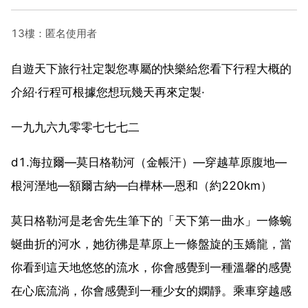
13樓：匿名使用者
自遊天下旅行社定製您專屬的快樂給您看下行程大概的
介紹·行程可根據您想玩幾天再來定製·
一九九六九零零七七七二
d1.海拉爾—莫日格勒河（金帳汗）—穿越草原腹地—
根河溼地—額爾古納—白樺林—恩和（約220km）
莫日格勒河是老舍先生筆下的「天下第一曲水」一條蜿
蜒曲折的河水，她彷彿是草原上一條盤旋的玉嬌龍，當
你看到這天地悠悠的流水，你會感覺到一種溫馨的感覺
在心底流淌，你會感覺到一種少女的嫻靜。乘車穿越感