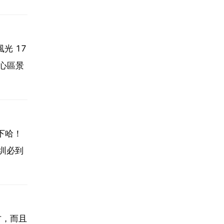
光 17
中心區景
下哈！
圳必到
方，而且