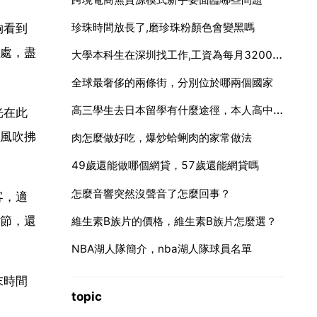
珍珠時間放長了,磨珍珠粉顏色會變黑嗎
夠看到
處，盡
大學本科生在深圳找工作,工資為每月3200，算低工資麼
全球最奢侈的兩條街，分別位於哪兩個國家
高三學生去日本留學有什麼途徑，本人高中生 想在高考後去日本留學 要有哪些條件
光在此
風吹拂
肉怎麼做好吃，爆炒蛤蜊肉的家常做法
49歲還能做哪個網貸，57歲還能網貸嗎
怎麼音響突然沒聲音了怎麼回事？
客，適
節，還
維生素B族片的價格，維生素B族片怎麼選？
NBA湖人隊簡介，nba湖人隊球員名單
末時間
topic