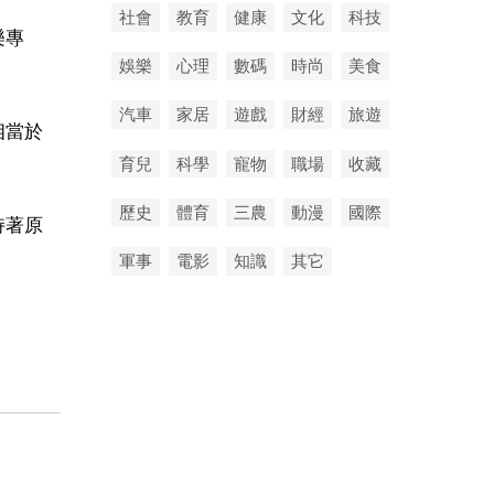
社會
教育
健康
文化
科技
樂專
娛樂
心理
數碼
時尚
美食
汽車
家居
遊戲
財經
旅遊
相當於
育兒
科學
寵物
職場
收藏
歷史
體育
三農
動漫
國際
持著原
軍事
電影
知識
其它