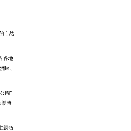
的自然
界各地
洲區、
公園”
歡樂時
主題酒