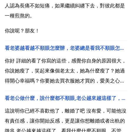
人認為長痛不如短痛，如果繼續糾纏下去，對彼此都是
一種煎熬的。
你說呢？朋友！
看老婆越看越不順眼怎麼辦，老婆總是看我不順眼怎麼辦？
你好 詳細的看了你寫的這些，感覺你自身的原因很大，
你說她瘦了，笑起來像個老太太，她為什麼瘦了？她過
得開心幸福嗎？你要她去買衣服她才買的，愛美之心誰
都有，有沒有考慮你們的經濟條件允許她過多的買衣服
看老公做什麼，說什麼都不順眼,老公越來越這樣了，看我什麼什麼不順眼，不管我說話還是做事他都看我不順眼，總是看不慣我，有話都不能好
嗎？你想想你為什麼看著她不順眼，就是你心裡已經不
愛她了？如果你愛她那麼她就是最美的！表面上看著別
這說明你已經不喜歡他了，離婚了吧 沒有愛，可能他沒
人的老婆什...
有責任感，讓你開始反感，更是讓你想離婚或者出軌的
徵兆 老公越來越這樣了，看我什麼什麼不順眼，不管我