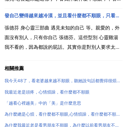
說話還是做事他都看我不順眼，總是看不慣我，有話都
發自己變得越來越冷漠，並且看什麼都不順眼，只看見別人滿身的缺點，希望有一本書能告訴我答案
不能好 慢慢磨合吧.找天靜下來跟他聊聊.你一面說他的
不好,也許因為覺得他看你不順眼所以你也看他不順眼?
張德芬 身心靈三部曲 遇見未知的自己 等。親愛的，外
如...
面沒有別人，只有你自己 張德芬。這些型別 心靈雞湯
我不看的，因為都說的屁話。其實你是對別人要求太多
了，憑什麼要真心對你呢。如果見個人就對別人怎麼怎
麼的，那隻能是爛好人。你見幾個爛好人人緣好了，你
相關推薦
要知道，人都是趨利性的 或目的性 越是長大，生活的
我今天48了，看老婆越來越不順眼，聽她說句話都覺得很煩，幾乎每天都吵架，我讓女兒來解決我們之間的
壓...
我最近老是頭疼，心情煩躁，看什麼都不順眼
「越看心裡越美」中的「美」是什麼意思
為什麼總是心煩，看什麼都不順眼,心情煩躁，看什麼都不順眼，總感覺鬧心是什麼原因
為什麼我最近老是看男朋友不順眼，為什麼以前看男朋友不順眼經常對他發脾氣，現在覺得他挺可愛呢？