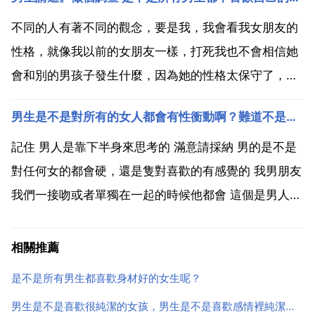
塗抹在香腸 香肚的表面，然後將其掛在通風較好的地方
晾著，就可以防黴變。此方法也適用於肉類醃製食物。
不同的人有著不同的觀念，要是我，我會看我女朋友的
乾貨 香...
性格，就像我以前的女朋友一樣，打死我也不會相信她
會和別的男孩子發生什麼，因為她的性格太保守了，也
太懂事了，知道什麼應該和什麼不應該。所以這方面不
男生是不是對所有的女人都會有性衝動啊？難道不是應該對自己喜歡的人才有嗎
是看男方願不願意，而是看你女朋友是怎樣的一個人！
我一看到女友跟別的男孩在一起.心裡蠻彆扭的.算是不
記住 男人是靠下半身來思考的 滿意請採納 男的是不是
喜歡吧.但...
對任何女的都會硬，還是隻對喜歡的有感覺的 我男朋友
我們一接吻或者單獨在一起的時候他都會 這個是男人的
正常生理現象，凡是一看到有感覺的即心裡會為其一動
的女人，就會有反應的。你是他愛的人，又正在親吻，
相關推薦
他當然會有生理反應了，要不然，他就是不怎麼愛你
是不是所有男生都喜歡身材好的女生呢？
了。正...
男生是不是喜歡很純潔的女孩，男生是不是喜歡感情裡純潔的女生？