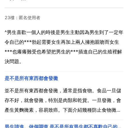
23樓：匿名使用者
^男生喜歡一個人的時後是男生主動因為男生到了一定年
令自已的***勃起需要女生再加上兩人擁抱親吻而女生
***也癢癢難受也希望把男生的***插進自已的生殖裡解
決問題。
是不是所有東西都會發黴
並不是所有東西都會發黴，通常是指食物。食品一旦儲
存不好，就會發黴，特別是肉類和乾貨。一旦發黴，會
產生黃麴黴素，容易致癌。下面介紹幾種防止食物黴變
的方法。香腸 香肚 只要用棉籤蘸上少許菜油，均勻地
男生請進。做個調查 是不是所有男生都不喜歡自己的女朋友和異性在一起