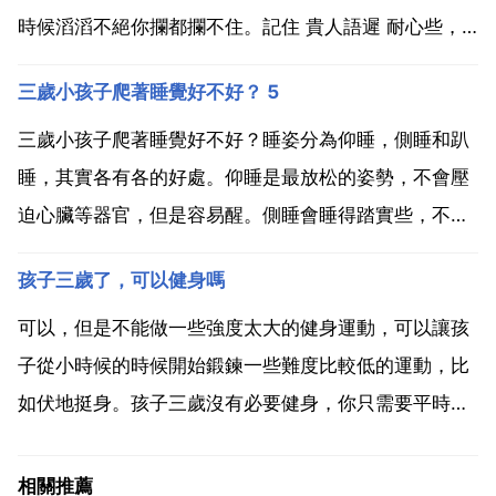
時候滔滔不絕你攔都攔不住。記住 貴人語遲 耐心些，
多跟他說句子，會好起來的。耐心些，多跟他說既可
三歲小孩子爬著睡覺好不好？ 5
以。孩子三歲了 男孩 還不會說話，只知道兩個字兩個
字的說，叫爸爸，媽媽，爺爺，奶奶，等等 這些基本
三歲小孩子爬著睡覺好不好？睡姿分為仰睡，側睡和趴
沒事，他...
睡，其實各有各的好處。仰睡是最放松的姿勢，不會壓
迫心臟等器官，但是容易醒。側睡會睡得踏實些，不易
驚醒。趴睡呢，對臟器的壓迫較大，但是睡的會很踏實
孩子三歲了，可以健身嗎
而且比較適合臉短或下巴小的寶寶，可以睡臉形，睡出
漂亮的瓜子臉。科學建議寶寶怎麼睡舒服怎麼睡，不要
可以，但是不能做一些強度太大的健身運動，可以讓孩
過於限制或者...
子從小時候的時候開始鍛鍊一些難度比較低的運動，比
如伏地挺身。孩子三歲沒有必要健身，你只需要平時帶
他出去跑跑跳跳即可，如果這時候健身會對孩子身體造
成傷害，比如胳膊很容易脫臼。孩子才三歲，建議不要
相關推薦